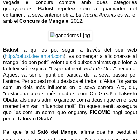
vegada el concurs compta amb dues categories
guanyadores.
Balust
repeteix com a guanyador del
certamen, la seva anterior obra,
La Trucha Arcoiris
es va fer
amb el
Concurs de Manga
el 2012.
Balust
, a qui es pot seguir a través del seu web
(
http://balust.deviantart.com
), va començar a aficionar-se al
manga "de ben petit" veient els dibuixos animats que feien a
la televisió, explica. "Especialment,
Bola de Drac
", recorda.
Aquest va ser el punt de partida de la seva passió per
l'anime. Per aquest motiu destaca el treball d'Akira Toriyama
com un dels més influents en la seva carrera. Ara, diu,
"destacaria autors més madurs com Oh Great! i
Takeshi
Obata
, als quals admiro gairebé com a déus i que en el seu
moment em van influenciar molt". En aquest sentit assegura
que "és com un somni que enguany
FICOMIC
hagi pogut
portar
Takeshi Obata
".
Pel que fa al
Saló del Manga
, afirma que ha perdut el
compte dels anys que fa que hi va, "l'únic que sé és que no