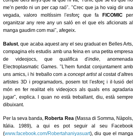
me’n perdo ni un per cap raó". "Crec que ja ho vaig dir una
vegada, valoro moltíssim l'esforç que fa
FICOMIC
per
organitzar any rere any un saló en el que els aficionats al
manga gaudim com mai", afegeix.
Balust
, que acaba aquest any el seu graduat en Belles Arts,
compagina els estudis amb una feina en una petita empresa
de videojocs, que qualifica d'
indie
, anomenada
Electroplasmatic Games. "L'hem fundat conjuntament amb
uns amics, i hi treballo com a
concept artist
al costat d'altres
artistes 3D i programadors, posem tot l'esforç i il·lusió del
món en fer realitat els videojocs als quals ens agradaria
jugar", explica. I quan no està treballant, diu, està sempre
dibuixant.
Per la seva banda,
Roberta Rea
(Massa di Somma, Nàpols,
Itàlia. 1989), a qui es pot seguir al seu Facebook
(
www.facebook.com/Robertahaniyasuart
), diu que el manga