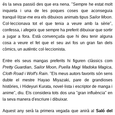
és la seva passió des que era nena. "Sempre he estat molt
inquieta i una de les poques coses que aconseguia
tranquil·litzar-me era els dibuixos animats tipus
Sailor Moon
.
Col·leccionava tot el que tenia a veure amb la sèrie",
confessa, i afegeix que sempre ha preferit dibuixar que sortir
a jugar a fora. Està convençuda que hi deu tenir alguna
cosa a veure el fet que el seu avi fos un gran fan dels
còmics, un autèntic col·leccionista.
Entre els seus mangas preferits hi figuren clàssics com
Pretty Guardian
,
Sailor Moon
,
Puella Magi Madoka Magica
,
Cloth Road
i
Wolf's Rain
. "Els meus autors favorits són sens
dubte el mestre Hayao Miyazaki, pare de grandioses
històries, i Hideyuri Kurata, novel·lista i escriptor de manga i
anime", diu. Els considera tots dos una "gran influència" en
la seva manera d'escriure i dibuixar.
A
quest any serà la primera vegada que anirà al
Saló del