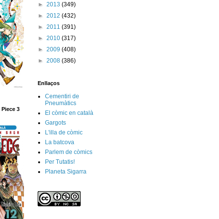
►
2013
(349)
►
2012
(432)
►
2011
(391)
►
2010
(317)
►
2009
(408)
►
2008
(386)
Enllaços
Cementiri de
Pneumàtics
 Piece 3
El còmic en català
Gargots
L'illa de còmic
La batcova
Parlem de còmics
Per Tutatis!
Planeta Sigarra