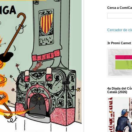
Cerca a ComiCa
Cercador de cò
3r Premi Carnet
4a Diada del Cò
Català (2026)