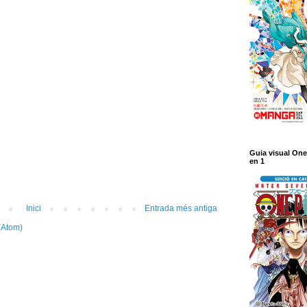
Guia visual One
en 1
Inici
Entrada més antiga
(Atom)