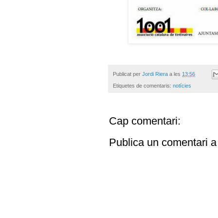
Publicat per
Jordi Riera
a les
13:56
Etiquetes de comentaris:
notícies
Cap comentari:
Publica un comentari a 