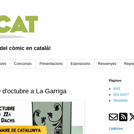
 del còmic en català!
cies
Concursos
Presentacions
Exposicions
Ressenyes
Repor
Pàgines
Inici
9 d'octubre a La Garriga
Qui som?
Novetats
Linktree