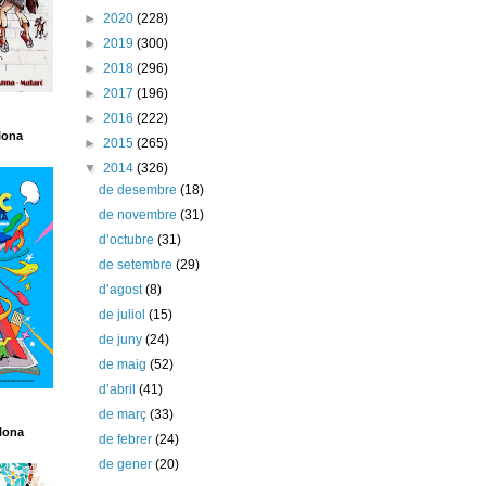
►
2020
(228)
►
2019
(300)
►
2018
(296)
►
2017
(196)
►
2016
(222)
lona
►
2015
(265)
▼
2014
(326)
de desembre
(18)
de novembre
(31)
d’octubre
(31)
de setembre
(29)
d’agost
(8)
de juliol
(15)
de juny
(24)
de maig
(52)
d’abril
(41)
de març
(33)
lona
de febrer
(24)
de gener
(20)