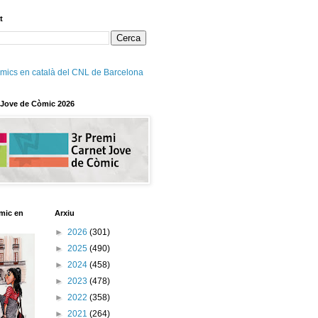
t
mics en català del CNL de Barcelona
 Jove de Còmic 2026
mic en
Arxiu
►
2026
(301)
►
2025
(490)
►
2024
(458)
►
2023
(478)
►
2022
(358)
►
2021
(264)