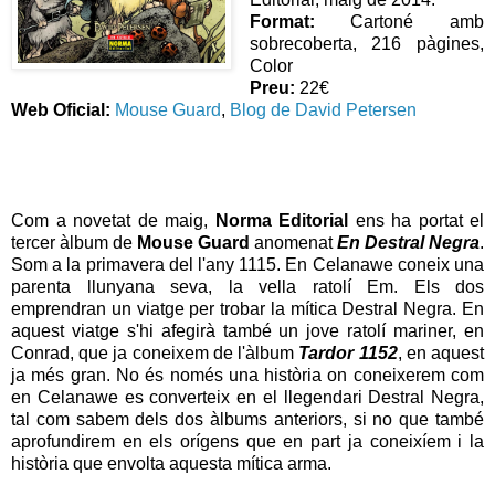
Format:
Cartoné amb
sobrecoberta, 216 pàgines,
Color
Preu:
22€
Web Oficial:
Mouse Guard
,
Blog de David Petersen
Com a novetat de maig,
Norma Editorial
ens ha portat el
tercer àlbum de
Mouse Guard
anomenat
En Destral Negra
.
Som a la primavera del l'any 1115. En Celanawe coneix una
parenta llunyana seva, la vella ratolí Em. Els dos
emprendran un viatge per trobar la mítica Destral Negra. En
aquest viatge s'hi afegirà també un jove ratolí mariner, en
Conrad, que ja coneixem de l'àlbum
Tardor 1152
, en aquest
ja més gran. No és només una història on coneixerem com
en Celanawe es converteix en el llegendari Destral Negra,
tal com sabem dels dos àlbums anteriors, si no que també
aprofundirem en els orígens que en part ja coneixíem i la
història que envolta aquesta mítica arma.