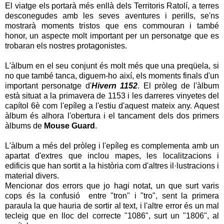
El viatge els portarà més enllà dels Territoris Ratolí, a terres
desconegudes amb les seves aventures i perills, se'ns
mostrarà moments tristos que ens commouran i també
honor, un aspecte molt important per un personatge que es
trobaran els nostres protagonistes.
L'àlbum en el seu conjunt és molt més que una preqüela, si
no que també tanca, diguem-ho així, els moments finals d'un
important personatge d'
Hivern 1152
. El pròleg de l'àlbum
està situat a la primavera de 1153 i les darreres vinyetes del
capítol 6è com l'epíleg a l'estiu d'aquest mateix any. Aquest
àlbum és alhora l'obertura i el tancament dels dos primers
àlbums de
Mouse Guard
.
L'àlbum a més del pròleg i l'epíleg es complementa amb un
apartat d'extres que inclou mapes, les localitzacions i
edificis que han sortit a la història com d'altres il·lustracions i
material divers.
Mencionar dos errors que jo hagi notat, un que surt varis
cops és la confusió entre "tron" i "tro", sent la primera
paraula la que hauria de sortir al text, i l'altre error és un mal
tecleig que en lloc del correcte "1086", surt un "1806", al