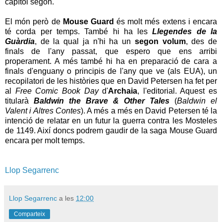
capítol segon.
El món però de
Mouse Guard
és molt més extens i encara
té corda per temps. També hi ha les
Llegendes de la
Guàrdia
, de la qual ja n'hi ha un
segon volum
, des de
finals de l'any passat, que espero que ens arribi
properament. A més també hi ha en preparació de cara a
finals d'enguany o principis de l'any que ve (als EUA), un
recopilatori de les històries que en David Petersen ha fet per
al
Free Comic Book Day
d'
Archaia
, l'editorial. Aquest es
titularà
Baldwin the Brave & Other Tales
(
Baldwin el
Valent i Altres Contes
). A més a més en David Petersen té la
intenció de relatar en un futur la guerra contra les Mosteles
de 1149. Així doncs podrem gaudir de la saga Mouse Guard
encara per molt temps.
Llop Segarrenc
Llop Segarrenc
a les
12:00
Comparteix