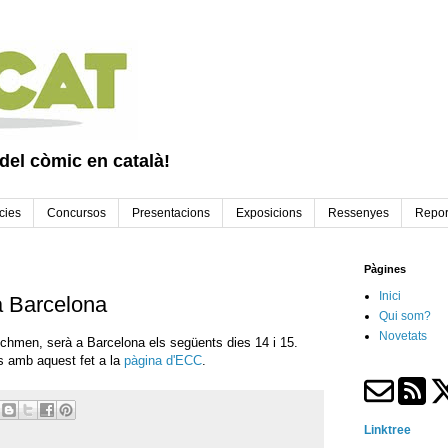
 del còmic en català!
cies
Concursos
Presentacions
Exposicions
Ressenyes
Repor
Pàgines
Inici
a Barcelona
Qui som?
Novetats
hmen, serà a Barcelona els següents dies 14 i 15.
es amb aquest fet a la
pàgina d'ECC
.
Linktree