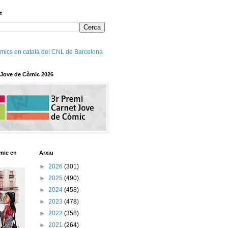
t
mics en català del CNL de Barcelona
 Jove de Còmic 2026
mic en
Arxiu
►
2026
(301)
►
2025
(490)
►
2024
(458)
►
2023
(478)
►
2022
(358)
►
2021
(264)