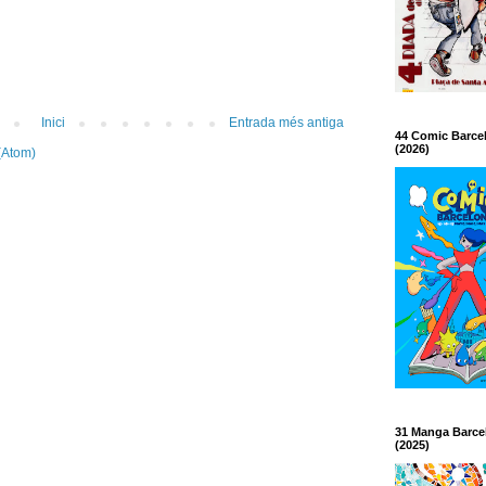
Inici
Entrada més antiga
44 Comic Barce
(2026)
(Atom)
31 Manga Barce
(2025)