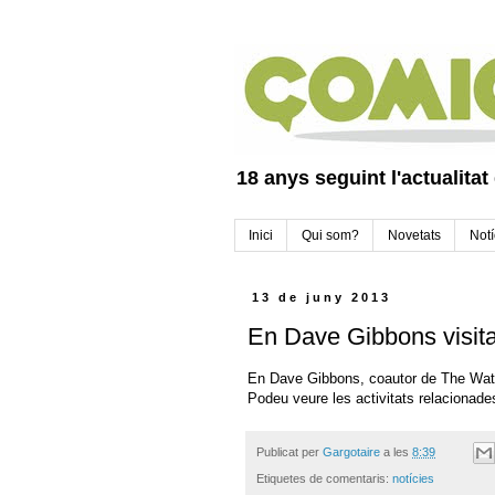
18 anys seguint l'actualitat
Inici
Qui som?
Novetats
Notí
13 de juny 2013
En Dave Gibbons visit
En Dave Gibbons, coautor de The Watc
Podeu veure les activitats relacionad
Publicat per
Gargotaire
a les
8:39
Etiquetes de comentaris:
notícies