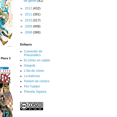
de gener
(41)
►
2012
(432)
►
2011
(391)
►
2010
(317)
►
2009
(408)
►
2008
(386)
Enllaços
Cementiri de
Pneumàtics
 Piece 3
El còmic en català
Gargots
L'illa de còmic
La batcova
Parlem de còmics
Per Tutatis!
Planeta Sigarra