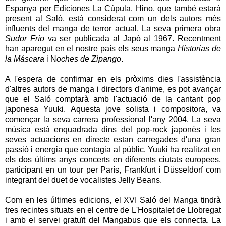
Espanya per Ediciones La Cúpula. Hino, que també estarà
present al Saló, està considerat com un dels autors més
influents del manga de terror actual. La seva primera obra
Sudor Frío
va ser publicada al Japó al 1967. Recentment
han aparegut en el nostre país els seus manga
Historias de
la Máscara
i N
oches de Zipango
.
A l'espera de confirmar en els pròxims dies l'assistència
d'altres autors de manga i directors d'anime, es pot avançar
que el Saló comptarà amb l'actuació de la cantant pop
japonesa Yuuki. Aquesta jove solista i compositora, va
començar la seva carrera professional l'any 2004. La seva
música està enquadrada dins del pop-rock japonès i les
seves actuacions en directe estan carregades d'una gran
passió i energia que contagia al públic. Yuuki ha realitzat en
els dos últims anys concerts en diferents ciutats europees,
participant en un tour per París, Frankfurt i Düsseldorf com
integrant del duet de vocalistes Jelly Beans.
Com en les últimes edicions, el XVI Saló del Manga tindrà
tres recintes situats en el centre de L'Hospitalet de Llobregat
i amb el servei gratuït del Mangabus que els connecta. La