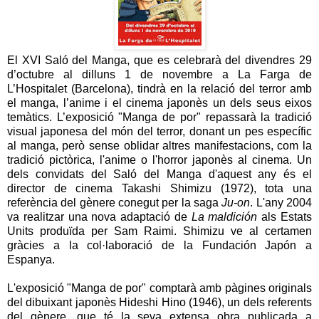
El XVI Saló del Manga, que es celebrarà del divendres 29
d’octubre al dilluns 1 de novembre a La Farga de
L’Hospitalet (Barcelona), tindrà en la relació del terror amb
el manga, l’anime i el cinema japonès un dels seus eixos
temàtics. L’exposició "Manga de por" repassarà la tradició
visual japonesa del món del terror, donant un pes específic
al manga, però sense oblidar altres manifestacions, com la
tradició pictòrica, l'anime o l'horror japonès al cinema. Un
dels convidats del Saló del Manga d'aquest any és el
director de cinema Takashi Shimizu (1972), tota una
referència del gènere conegut per la saga
Ju-on
. L'any 2004
va realitzar una nova adaptació de
La maldición
als Estats
Units produïda per Sam Raimi. Shimizu ve al certamen
gràcies a la col·laboració de la Fundación Japón a
Espanya.
L'exposició "Manga de por" comptarà amb pàgines originals
del dibuixant japonès Hideshi Hino (1946), un dels referents
del gènere, que té la seva extensa obra publicada a