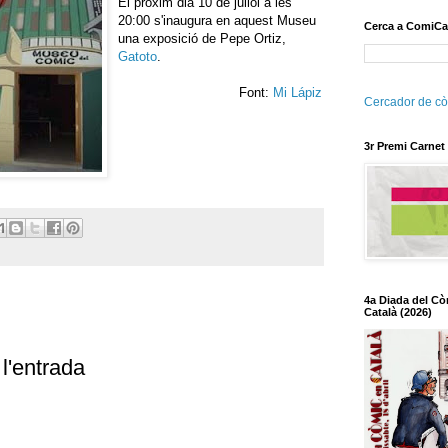
El pròxim dia 10 de juliol a les
20:00 s'inaugura en aquest Museu
Cerca a ComiCa
una exposició de Pepe Ortiz,
Gatoto
.
Font:
Mi Lápiz
Cercador de cò
3r Premi Carnet
4a Diada del Cò
Català (2026)
l'entrada