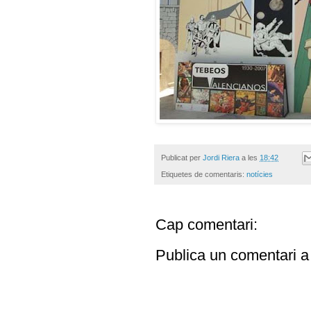
Publicat per
Jordi Riera
a les
18:42
Etiquetes de comentaris:
notícies
Cap comentari:
Publica un comentari a 