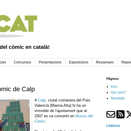
 del còmic en català!
cies
Concursos
Presentacions
Exposicions
Ressenyes
Repor
Pàgines
Inici
òmic de Calp
Qui som?
Novetats
A
Calp
, ciutat costanera del País
Valencià (Marina Alta) hi ha un
immoble de l'ajuntament que al
2007 es va convertir en
Museu del
Còmic
.
Linktree