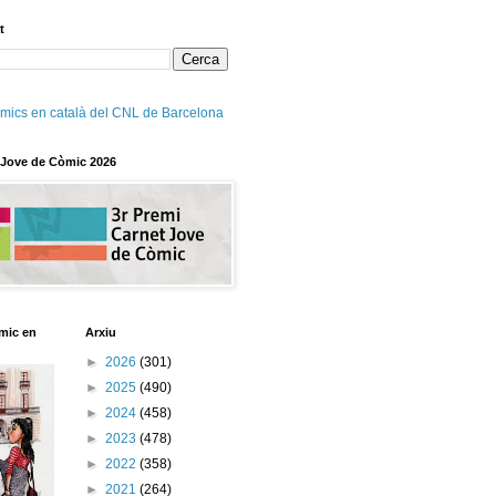
t
mics en català del CNL de Barcelona
 Jove de Còmic 2026
mic en
Arxiu
►
2026
(301)
►
2025
(490)
►
2024
(458)
►
2023
(478)
►
2022
(358)
►
2021
(264)