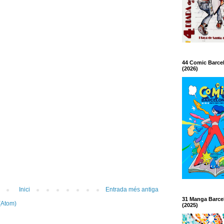
44 Comic Barce
(2026)
Inici
Entrada més antiga
31 Manga Barce
(Atom)
(2025)