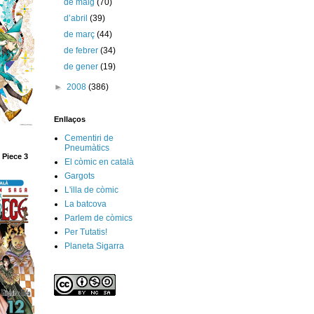
de maig
(70)
d’abril
(39)
de març
(44)
de febrer
(34)
de gener
(19)
►
2008
(386)
Enllaços
Cementiri de
Pneumàtics
 Piece 3
El còmic en català
Gargots
L'illa de còmic
La batcova
Parlem de còmics
Per Tutatis!
Planeta Sigarra