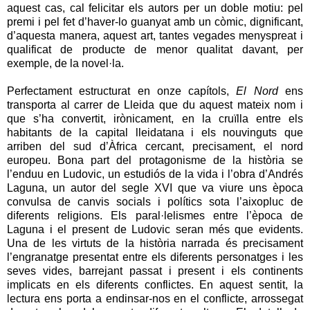
aquest cas, cal felicitar els autors per un doble motiu: pel
premi i pel fet d’haver-lo guanyat amb un còmic, dignificant,
d’aquesta manera, aquest art, tantes vegades menyspreat i
qualificat de producte de menor qualitat davant, per
exemple, de la novel·la.
Perfectament estructurat en onze capítols,
El Nord
ens
transporta al carrer de Lleida que du aquest mateix nom i
que s’ha convertit, irònicament, en la cruïlla entre els
habitants de la capital lleidatana i els nouvinguts que
arriben del sud d’Àfrica cercant, precisament, el nord
europeu. Bona part del protagonisme de la història se
l’enduu en Ludovic, un estudiós de la vida i l’obra d’Andrés
Laguna, un autor del segle XVI que va viure uns època
convulsa de canvis socials i polítics sota l’aixopluc de
diferents religions. Els paral·lelismes entre l’època de
Laguna i el present de Ludovic seran més que evidents.
Una de les virtuts de la història narrada és precisament
l’engranatge presentat entre els diferents personatges i les
seves vides, barrejant passat i present i els continents
implicats en els diferents conflictes. En aquest sentit, la
lectura ens porta a endinsar-nos en el conflicte, arrossegat