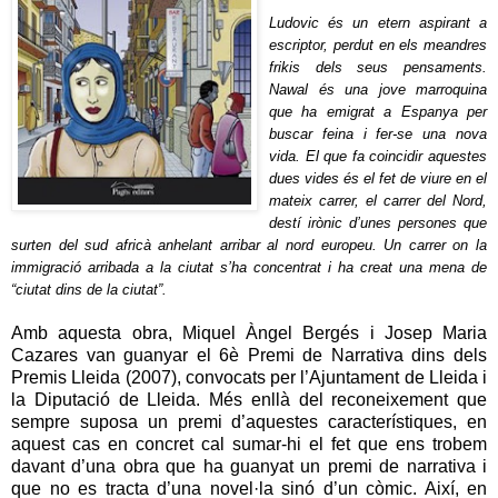
Ludovic és un etern aspirant a
escriptor, perdut en els meandres
frikis dels seus pensaments.
Nawal és una jove marroquina
que ha emigrat a Espanya per
buscar feina i fer-se una nova
vida. El que fa coincidir aquestes
dues vides és el fet de viure en el
mateix carrer, el carrer del Nord,
destí irònic d’unes persones que
surten del sud africà anhelant arribar al nord europeu. Un carrer on la
immigració arribada a la ciutat s’ha concentrat i ha creat una mena de
“ciutat dins de la ciutat”.
Amb aquesta obra, Miquel Àngel Bergés i Josep Maria
Cazares van guanyar el 6è Premi de Narrativa dins dels
Premis Lleida (2007), convocats per l’Ajuntament de Lleida i
la Diputació de Lleida. Més enllà del reconeixement que
sempre suposa un premi d’aquestes característiques, en
aquest cas en concret cal sumar-hi el fet que ens trobem
davant d’una obra que ha guanyat un premi de narrativa i
que no es tracta d’una novel·la sinó d’un còmic. Així, en