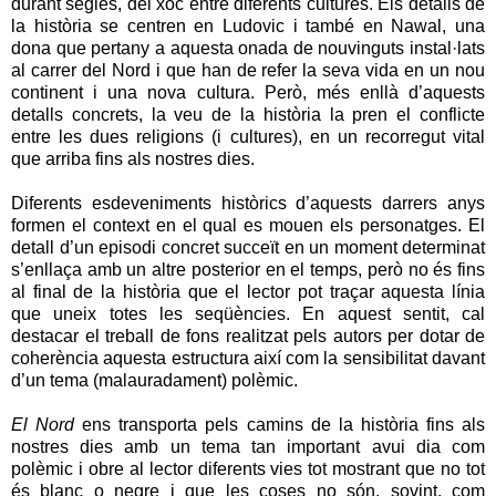
durant segles, del xoc entre diferents cultures. Els detalls de
la història se centren en Ludovic i també en Nawal, una
dona que pertany a aquesta onada de nouvinguts instal·lats
al carrer del Nord i que han de refer la seva vida en un nou
continent i una nova cultura. Però, més enllà d’aquests
detalls concrets, la veu de la història la pren el conflicte
entre les dues religions (i cultures), en un recorregut vital
que arriba fins als nostres dies.
Diferents esdeveniments històrics d’aquests darrers anys
formen el context en el qual es mouen els personatges. El
detall d’un episodi concret succeït en un moment determinat
s’enllaça amb un altre posterior en el temps, però no és fins
al final de la història que el lector pot traçar aquesta línia
que uneix totes les seqüències. En aquest sentit, cal
destacar el treball de fons realitzat pels autors per dotar de
coherència aquesta estructura així com la sensibilitat davant
d’un tema (malauradament) polèmic.
El Nord
ens transporta pels camins de la història fins als
nostres dies amb un tema tan important avui dia com
polèmic i obre al lector diferents vies tot mostrant que no tot
és blanc o negre i que les coses no són, sovint, com