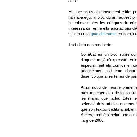
dies.
El llibre ha estat curosament editat p
han aparegut al bloc durant aquest pri
hi trobareu totes les crítiques de cò
interessants, entre ells aportacions 
s’inclou una
guia del còmic
en català a
Text de la contracoberta:
ComiCat és un bloc sobre còmi
d’aquest mitjà d’expressió. Vole
especialment els còmics en ca
traduccions, així com donar
desenvolupa a les terres de par
Amb motiu del nostre primer an
més representatiu de la nostra a
les mans, que inclou totes le
selecció dels articles que ens 
que són textos cedits amableme
A més, també s’inclou una guia
llarg de 2008.