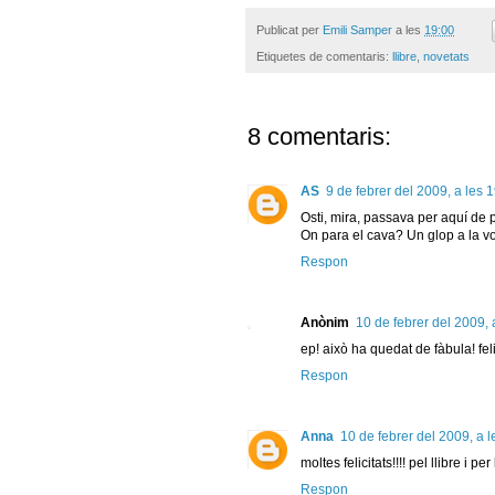
Publicat per
Emili Samper
a les
19:00
Etiquetes de comentaris:
llibre
,
novetats
8 comentaris:
AS
9 de febrer del 2009, a les 
Osti, mira, passava per aquí de
On para el cava? Un glop a la vo
Respon
Anònim
10 de febrer del 2009, 
ep! això ha quedat de fàbula! felici
Respon
Anna
10 de febrer del 2009, a l
moltes felicitats!!!! pel llibre i pe
Respon