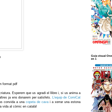
Guia visual One
m
en 1
n format pdf
criatura. Esperem que us agradi el llibre i, si us anima a
altres ja ens donarem per satisfets.
L'equip de ComiCat
i us convida a una
copeta de cava
i a xerrar una estona
ga vida al còmic en català!