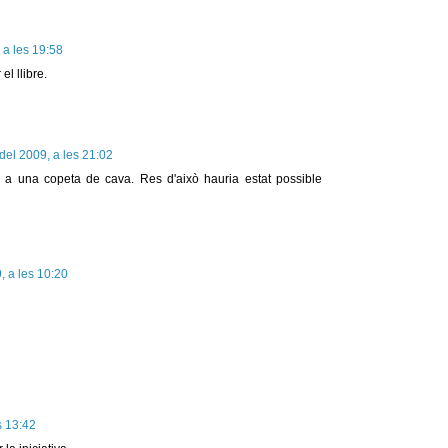
 a les 19:58
l llibre.
del 2009, a les 21:02
 a una copeta de cava. Res d'això hauria estat possible
, a les 10:20
s 13:42