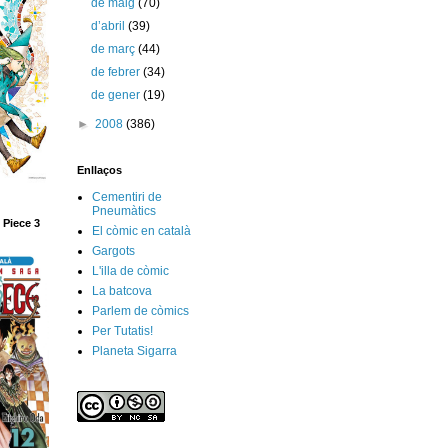
de maig
(70)
d’abril
(39)
de març
(44)
de febrer
(34)
de gener
(19)
►
2008
(386)
Enllaços
Cementiri de
Pneumàtics
 Piece 3
El còmic en català
Gargots
L'illa de còmic
La batcova
Parlem de còmics
Per Tutatis!
Planeta Sigarra