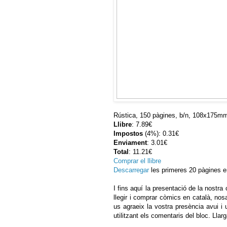
Rústica, 150 pàgines, b/n, 108x175m
Llibre
: 7.89€
Impostos
(4%): 0.31€
Enviament
: 3.01€
Total
: 11.21€
Comprar el llibre
Descarregar
les primeres 20 pàgines e
I fins aquí la presentació de la nostra 
llegir i comprar còmics en català, nos
us agraeix la vostra presència avui 
utilitzant els comentaris del bloc. Llar