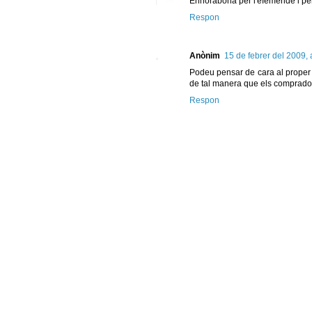
Enhorabona per l'efemèride i per 
Respon
Anònim
15 de febrer del 2009, 
Podeu pensar de cara al proper S
de tal manera que els comprado
Respon