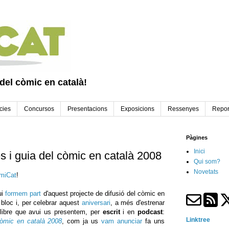
 del còmic en català!
cies
Concursos
Presentacions
Exposicions
Ressenyes
Repor
Pàgines
Inici
es i guia del còmic en català 2008
Qui som?
Novetats
miCat
!
ui
formem part
d'aquest projecte de difusió del còmic en
bloc i, per celebrar aquest
aniversari
, a més d'estrenar
 llibre que avui us presentem, per
escrit
i en
podcast
:
Linktree
 còmic en català 2008
, com ja us
vam anunciar
fa uns