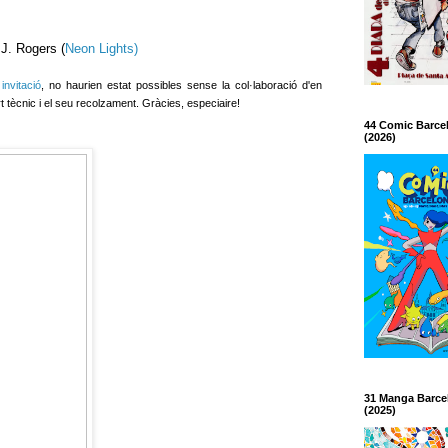
J. Rogers (
Neon Lights)
a
invitació
, no haurien estat possibles sense la col·laboració d'en
rt tècnic i el seu recolzament. Gràcies, especiaire!
44 Comic Barce
(2026)
31 Manga Barce
(2025)