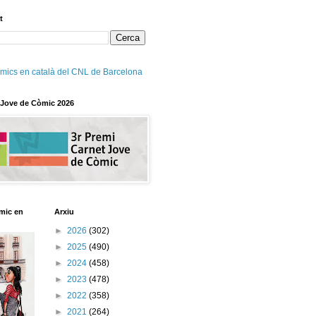
t
mics en català del CNL de Barcelona
 Jove de Còmic 2026
mic en
Arxiu
►
2026
(302)
►
2025
(490)
►
2024
(458)
►
2023
(478)
►
2022
(358)
►
2021
(264)