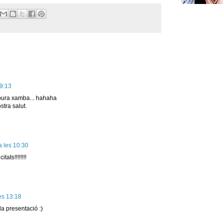
19:13
 pura xamba... hahaha
stra salut.
a les 10:30
tats!!!!!!!!
es 13:18
r la presentació :)