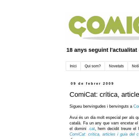
18 anys seguint l'actualitat
Inici
Qui som?
Novetats
Notí
09 de febrer 2009
ComiCat: crítica, articl
Sigueu benvingudes i benvinguts a
Co
Avui és un dia molt especial per als q
català. Fa un any que vam encetar el 
el domini
.cat
, hem decidit treure el
ComiCat: crítica, articles i guia del