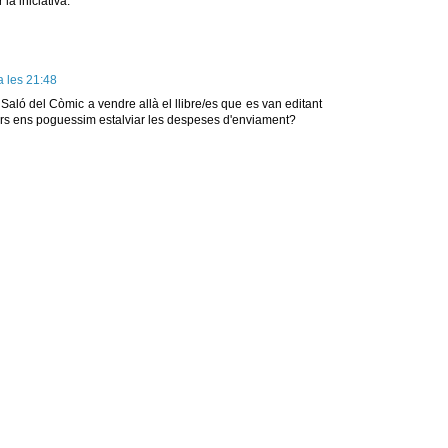
la iniciativa.
a les 21:48
aló del Còmic a vendre allà el llibre/es que es van editant
rs ens poguessim estalviar les despeses d'enviament?