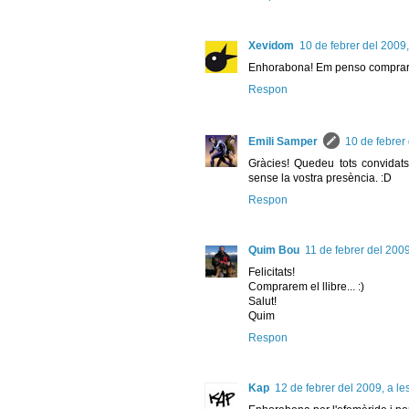
Xevidom
10 de febrer del 2009,
Enhorabona! Em penso comprar e
Respon
Emili Samper
10 de febrer 
Gràcies! Quedeu tots convidats
sense la vostra presència. :D
Respon
Quim Bou
11 de febrer del 2009
Felicitats!
Comprarem el llibre... :)
Salut!
Quim
Respon
Kap
12 de febrer del 2009, a le