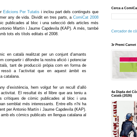
Cerca a ComiCa
er
Edicions Per Tutatis
i inclou part dels continguts que
mer any de vida. Dividit en tres parts, a
ComiCat 2008
mic publicades al bloc i una selecció dels articles més
d'Antonio Martín i Jaume Capdevila (KAP). A més, també
Cercador de cò
mb tots els títols editats el 2008.
3r Premi Carnet
c en català realitzat per un conjunt d’amants
m compartir i difondre la nostra afició i potenciar
talà, tant de producció pròpia com en forma de
 ressò a l’activitat que en aquest àmbit es
la catalana.
y d’existència, hem volgut fer un recull d’allò
4a Diada del Cò
ctivitat. El resultat és el llibre que ara teniu a
Català (2026)
s crítiques de còmic publicades al bloc i una
han semblat més interessants. Entre ells n’hi ha
nt per Antonio Martín i Jaume Capdevila (KAP).
 amb els còmics publicats en llengua catalana al