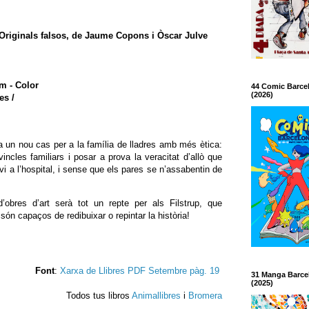
s/Originals falsos, de Jaume Copons i Òscar Julve
cm - Color
44 Comic Barce
(2026)
es /
 un nou cas per a la família de lladres amb més ètica:
 vincles familiars i posar a prova la veracitat d’allò que
avi a l’hospital, i sense que els pares se n’assabentin de
obres d’art serà tot un repte per als Filstrup, que
n capaços de redibuixar o repintar la història!
Font
:
Xarxa de Llibres PDF Setembre pàg. 19
31 Manga Barce
(2025)
Todos tus libros
Animallibres
i
Bromera