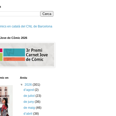
t
mics en català del CNL de Barcelona
 Jove de Còmic 2026
mic en
Arxiu
▼
2026
(301)
d’agost
(2)
de juliol
(23)
de juny
(36)
de maig
(46)
d’abril
(38)