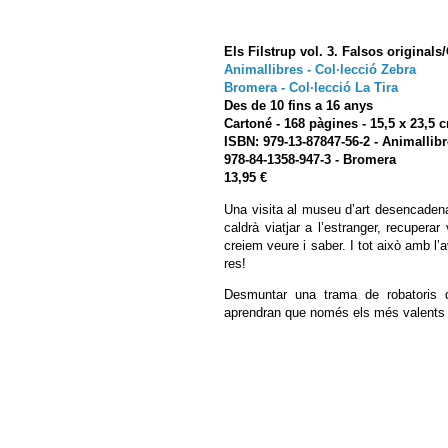
Els Filstrup vol. 3. Falsos original
Animallibres - Col·lecció Zebra
Bromera - Col·lecció La Tira
Des de 10 fins a 16 anys
Cartoné - 168 pàgines - 15,5 x 23,5 
ISBN:
979-13-87847-56-2
- Animallibr
978-84-1358-947-3
- Bromera
13,95 €
Una visita al museu d’art desencadena
caldrà viatjar a l’estranger, recuperar
creiem veure i saber. I tot això amb l’
res!
Desmuntar una trama de robatoris d’
aprendran que només els més valents só