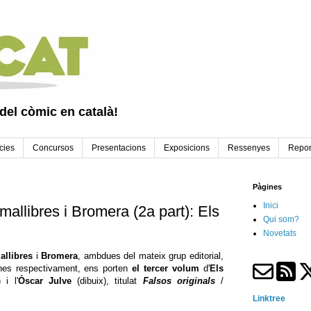
 del còmic en català!
cies
Concursos
Presentacions
Exposicions
Ressenyes
Repor
Pàgines
Inici
allibres i Bromera (2a part): Els
Qui som?
Novetats
allibres
i
Bromera
, ambdues del mateix grup editorial,
anes respectivament, ens porten
el tercer volum
d'
Els
 i l'
Òscar Julve
(dibuix), titulat
Falsos originals
/
Linktree