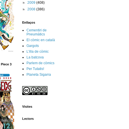
►
2009
(408)
►
2008
(386)
Enllaços
Cementiri de
Pneumàtics
El còmic en català
Gargots
L'illa de còmic
La batcova
Parlem de còmics
 Piece 3
Per Tutatis!
Planeta Sigarra
Visites
Lectors