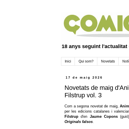
18 anys seguint l'actualitat
Inici
Qui som?
Novetats
Notí
17 de maig 2026
Novetats de maig d'Anim
Filstrup vol. 3
Com a segona novetat de maig,
Anim
per les edicions catalanes i valenci
Filstrup
d'en
Jaume Copons
(guió)
Originals falsos
.