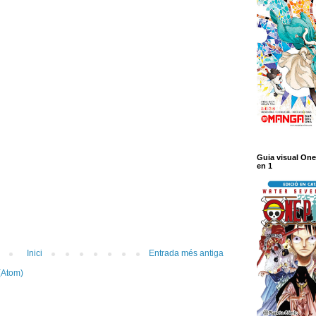
Guia visual One
en 1
Inici
Entrada més antiga
(Atom)