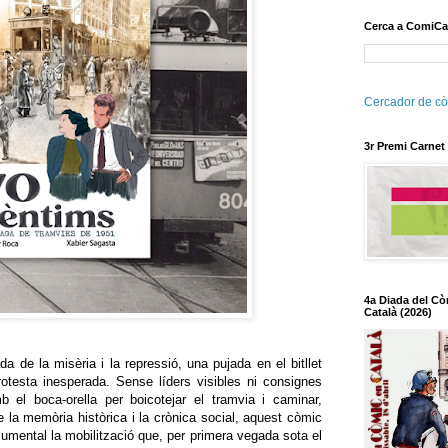
Cerca a ComiCa
Cercador de cò
3r Premi Carnet
4a Diada del Cò
Català (2026)
 de la misèria i la repressió, una pujada en el bitllet
rotesta inesperada. Sense líders visibles ni consignes
mb el boca-orella per boicotejar el tramvia i caminar,
e la memòria històrica i la crònica social, aquest còmic
cumental la mobilització que, per primera vegada sota el