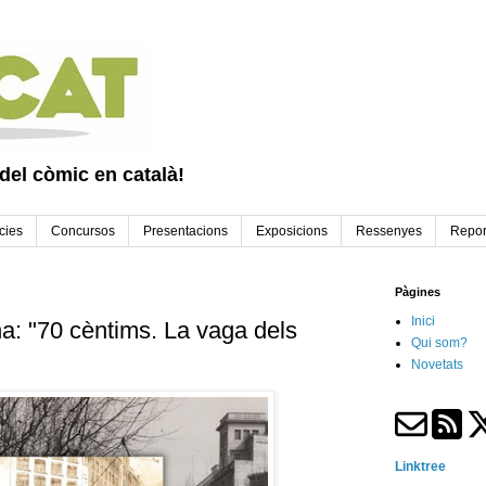
 del còmic en català!
cies
Concursos
Presentacions
Exposicions
Ressenyes
Repor
Pàgines
Inici
a: "70 cèntims. La vaga dels
Qui som?
Novetats
Linktree