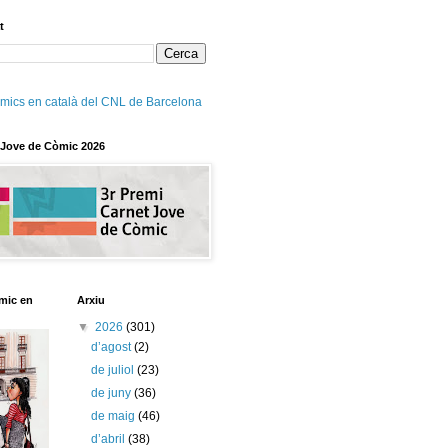
t
mics en català del CNL de Barcelona
 Jove de Còmic 2026
mic en
Arxiu
▼
2026
(301)
d’agost
(2)
de juliol
(23)
de juny
(36)
de maig
(46)
d’abril
(38)