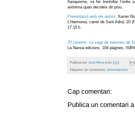
franquisme, va fer trontollar l’ordre 
anònima quan decideix dir prou.
Presentació amb els autors:
Xavier Roc
L’Harmonia, carrer de Sant Adrià, 20 (
17:15 h.
70 cèntims. La vaga de tramvies de 1
La Nansa edicions, 104 pàgines, ISBN
Publicat per
Jordi Riera
a les
9:13
Etiquetes de comentaris:
presentacions
Cap comentari:
Publica un comentari a 