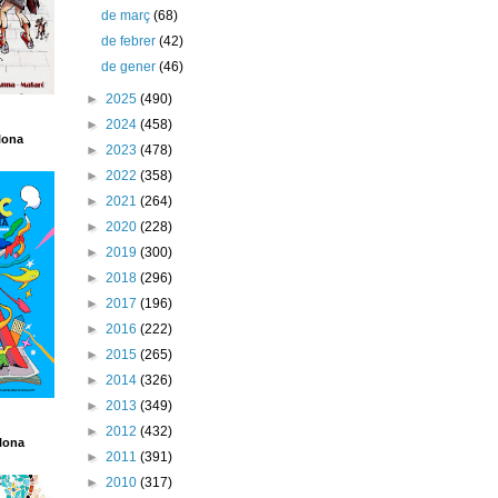
de març
(68)
de febrer
(42)
de gener
(46)
►
2025
(490)
►
2024
(458)
lona
►
2023
(478)
►
2022
(358)
►
2021
(264)
►
2020
(228)
►
2019
(300)
►
2018
(296)
►
2017
(196)
►
2016
(222)
►
2015
(265)
►
2014
(326)
►
2013
(349)
►
2012
(432)
lona
►
2011
(391)
►
2010
(317)