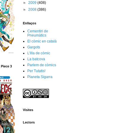
►
2009
(408)
►
2008
(386)
Enllaços
Cementiri de
Pneumàtics
El còmic en català
Gargots
L'illa de còmic
La batcova
Parlem de còmics
 Piece 3
Per Tutatis!
Planeta Sigarra
Visites
Lectors