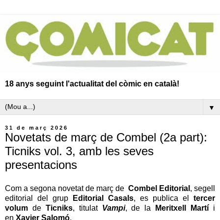
18 anys seguint l'actualitat del còmic en català!
▼
31 de març 2026
Novetats de març de Combel (2a part):
Ticniks vol. 3, amb les seves
presentacions
Com a segona novetat de març de
Combel Editorial
, segell
editorial del grup
Editorial Casals
, es publica
el
tercer
volum
de
Ticniks
, titulat
Vampi
, de la
Meritxell Martí
i
en
Xavier Salomó
.