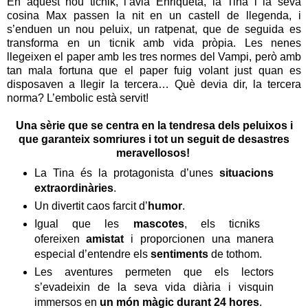
En aquest nou ticnik, l’àvia Enriqueta, la Tina i la seva
cosina Max passen la nit en un castell de llegenda, i
s’enduen un nou peluix, un ratpenat, que de seguida es
transforma en un ticnik amb vida pròpia. Les nenes
llegeixen el paper amb les tres normes del Vampi, però amb
tan mala fortuna que el paper fuig volant just quan es
disposaven a llegir la tercera… Què devia dir, la tercera
norma? L’embolic està servit!
Una sèrie que se centra en la tendresa dels peluixos i
que garanteix somriures i tot un seguit de desastres
meravellosos!
La Tina és la protagonista d’unes
situacions
extraordinàries
.
Un divertit caos farcit d’
humor
.
Igual que les
mascotes
, els ticniks
ofereixen
amistat
i proporcionen una manera
especial d’entendre els
sentiments
de tothom.
Les aventures permeten que els lectors
s’evadeixin de la seva vida diària i visquin
immersos en
un món màgic durant 24 hores
.