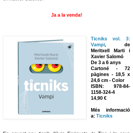
Ja a la venda!
Ticniks vol. 3:
Vampi
, de
Meritxell Marti i
Xavier Salomó
De 3 a 6 anys
Cartoné - 72
pàgines - 18,5 x
24,6 cm - Color
ISBN:
978-84-
1158-324-4
14,90 €
Més informació
a:
Ticniks