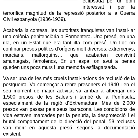
eclipsada per un oblit
interessat i per la
terrorífica magnitud de la repressió posterior a la Guerra
Civil espanyola (1936-1939).
Acabada la contesa, les autoritats franquistes van instal·lar
una colònia penitenciària a Formentera. Una presó, en una
illa, en un Estat que era tant illa com presó. Un lloc on
confinar presos polítics d’orígens molt diversos: extremenys,
murcians, mallorquins… que acabarien convivint
amuntegats, famolencs, En un espai on avui a penes
queden uns pocs murs i una memòria esfilagarsada.
Va ser una de les més cruels instal·lacions de reclusió de la
postguerra. Va començar a rebre presoners el 1940 i en el
seu moment de major activitat va arribar a albergar uns
1.500 presos, de les Balears i també de la Península,
especialment de la regió d’Extremadura. Més de 2.000
presos van passar pels seus barracons. Les condicions de
vida estaven marcades per la penúria, la desprotecció i el
brutal comportament de la direcció del penal. 58 reclusos
van morir en aquesta presó, segons la documentació
existent.