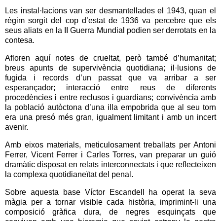
Les instal·lacions van ser desmantellades el 1943, quan el
règim sorgit del cop d’estat de 1936 va percebre que els
seus aliats en la II Guerra Mundial podien ser derrotats en la
contesa.
Afloren aquí notes de crueltat, però també d’humanitat;
breus apunts de supervivència quotidiana; il·lusions de
fugida i records d’un passat que va arribar a ser
esperançador; interacció entre reus de diferents
procedències i entre reclusos i guardians; convivència amb
la població autòctona d’una illa empobrida que al seu torn
era una presó més gran, igualment limitant i amb un incert
avenir.
Amb eixos materials, meticulosament treballats per Antoni
Ferrer, Vicent Ferrer i Carles Torres, van preparar un guió
dramàtic disposat en relats interconnectats i que reflecteixen
la complexa quotidianeïtat del penal.
Sobre aquesta base Víctor Escandell ha operat la seva
màgia per a tornar visible cada història, imprimint-li una
composició gràfica dura, de negres esquinçats que