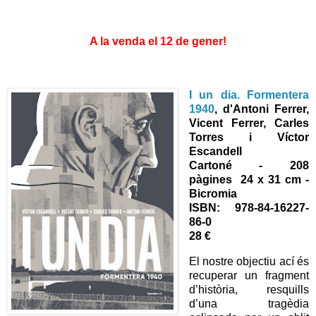
A la venda el 12 de gener!
I un dia. Formentera
1940
, d'
Antoni Ferrer,
Vicent Ferrer, Carles
Torres i Víctor
Escandell
Cartoné -
208
pàgines
24 x 31 cm -
Bicromia
ISBN: 978-84-16227-
86-0
28 €
El nostre objectiu ací és
recuperar un fragment
d’història, resquills
d’una tragèdia