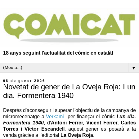
18 anys seguint l'actualitat del còmic en català!
▼
08 de gener 2026
Novetat de gener de La Oveja Roja: I un
dia. Formentera 1940
Després d'aconseguir i superar l'objectiu de la campanya de
micromecenatge a
Verkami
per finançar el còmic
I un dia.
Formentera 1940
,
d'
Antoni Ferrer, Vicent Ferrer, Carles
Torres i Víctor Escandell
, aquest gener es posarà a la
venda gràcies a l'editorial
La Oveja Roja
.