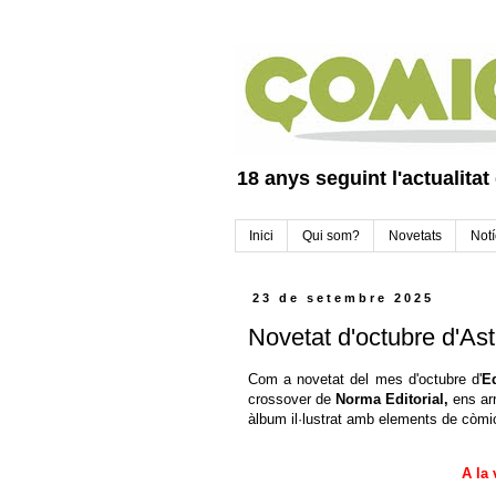
18 anys seguint l'actualitat
Inici
Qui som?
Novetats
Notí
23 de setembre 2025
Novetat d'octubre d'Ast
Com a novetat del mes d'octubre d'
Ed
crossover de
Norma Editorial,
ens ar
àlbum il·lustrat amb elements de còmi
A la 