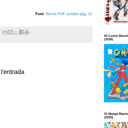
Font
:
Norma PDF octubre pàg. 10
44 Comic Barce
(2026)
l'entrada
31 Manga Barce
(2025)