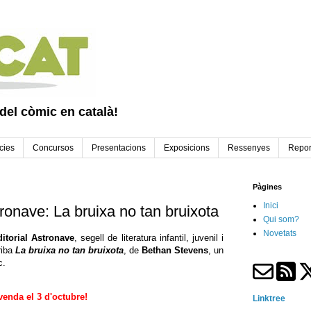
 del còmic en català!
cies
Concursos
Presentacions
Exposicions
Ressenyes
Repor
Pàgines
Inici
ronave: La bruixa no tan bruixota
Qui som?
Novetats
itorial Astronave
, segell de literatura infantil, juvenil i
riba
La bruixa no tan bruixota
, de
Bethan Stevens
, un
c.
venda el 3 d'octubre!
Linktree