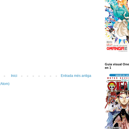
Guia visual One
en 1
Inici
Entrada més antiga
(Atom)