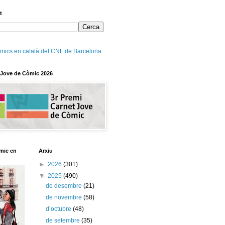
t
mics en català del CNL de Barcelona
 Jove de Còmic 2026
mic en
Arxiu
►
2026
(301)
▼
2025
(490)
de desembre
(21)
de novembre
(58)
d’octubre
(48)
de setembre
(35)