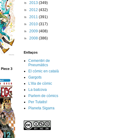
►
2013
(349)
►
2012
(432)
►
2011
(391)
►
2010
(317)
►
2009
(408)
►
2008
(386)
Enllaços
Cementiri de
Pneumàtics
 Piece 3
El còmic en català
Gargots
L'illa de còmic
La batcova
Parlem de còmics
Per Tutatis!
Planeta Sigarra