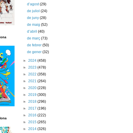
d’agost
(29)
de juliol
(24)
de juny
(28)
de maig
(52)
d’abril
(40)
lona
de març
(73)
de febrer
(50)
de gener
(32)
►
2024
(458)
►
2023
(478)
►
2022
(358)
►
2021
(264)
►
2020
(228)
►
2019
(300)
►
2018
(296)
►
2017
(196)
►
2016
(222)
lona
►
2015
(265)
►
2014
(326)