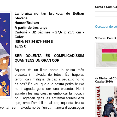
Cerca a ComiCa
La bruixa no tan bruixota, de Bethan
Stevens
Humor/Bruixes
Cercador de cò
A partir de tres anys
Cartoné - 32 pàgines - 27,6 x 23,5 cm -
Color
3r Premi Carnet
ISBN: 978-84-679-7694-6
16,95 €
SER DOLENTA ÉS COMPLICADÍSSIM
QUAN TENS UN GRAN COR
Aquest és un llibre sobre la bruixa més
bruixota i malvada de totes. És trapella,
4a Diada del Cò
terrorífica i maligna, de cap a peus...o no ho
Català (2026)
és pas? Es veu que a la nostra petita bruixa
no li agrada gens ser una bruixota. No li
agraden les malícies, ni embolicar la troca, i
no li agraden gens les entremaliadures! Així
que, amb l’amabilitat al cor, aquesta bruixa
 veritat, ser malvada no és l’única manera d’aconseguir