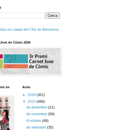
t
mics en català del CNL de Barcelona
 Jove de Còmic 2026
mic en
Arxiu
►
2026
(301)
▼
2025
(490)
de desembre
(21)
de novembre
(58)
d’octubre
(48)
de setembre
(35)