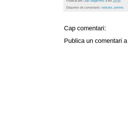
Publicat per
Llop Segarrenc
a les
20:05
Etiquetes de comentaris:
notícies
,
premis
Cap comentari:
Publica un comentari a 