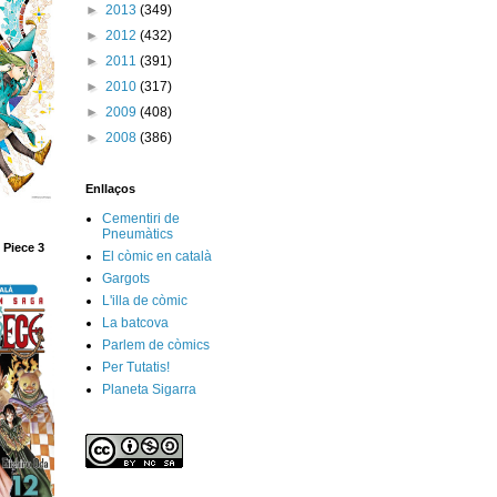
►
2013
(349)
►
2012
(432)
►
2011
(391)
►
2010
(317)
►
2009
(408)
►
2008
(386)
Enllaços
Cementiri de
Pneumàtics
 Piece 3
El còmic en català
Gargots
L'illa de còmic
La batcova
Parlem de còmics
Per Tutatis!
Planeta Sigarra