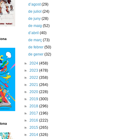
d’agost
(29)
de juliol
(24)
de juny
(28)
de maig
(52)
d’abril
(40)
lona
de març
(73)
de febrer
(50)
de gener
(32)
►
2024
(458)
►
2023
(478)
►
2022
(358)
►
2021
(264)
►
2020
(228)
►
2019
(300)
►
2018
(296)
►
2017
(196)
►
2016
(222)
lona
►
2015
(265)
►
2014
(326)