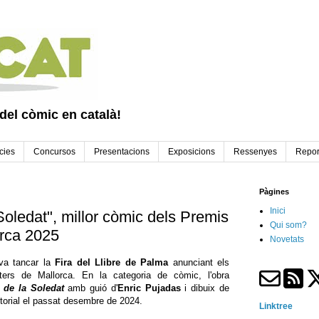
 del còmic en català!
cies
Concursos
Presentacions
Exposicions
Ressenyes
Repor
Pàgines
Inici
oledat", millor còmic dels Premis
Qui som?
orca 2025
Novetats
va tancar la
Fira del Llibre de Palma
anunciant els
ters de Mallorca. En la categoria de còmic, l'obra
 de la Soledat
amb guió d'
Enric Pujadas
i dibuix de
itorial el passat desembre de 2024.
Linktree