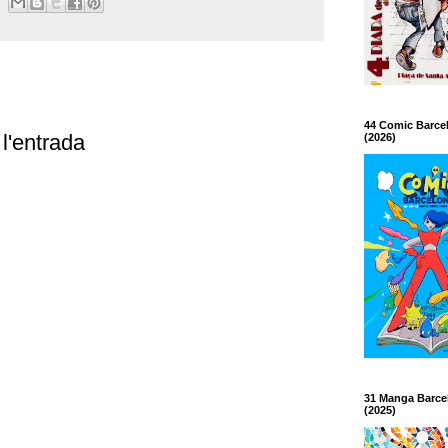
44 Comic Barce
l'entrada
(2026)
31 Manga Barce
(2025)