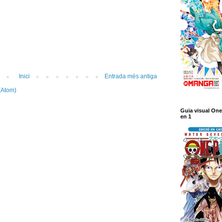
Inici
Entrada més antiga
(Atom)
Guia visual One
en 1