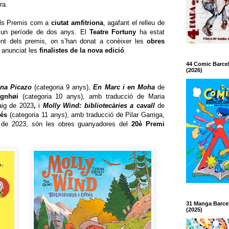
ura.
els Premis com a
ciutat amfitriona
, agafant el relleu de
t un període de dos anys. El
Teatre Fortuny
ha estat
ment dels premis, on s’han donat a conèixer les
obres
 anunciat les
finalistes de la nova edició
.
44 Comic Barce
(2026)
ina Picazo
(categoria 9 anys),
En Marc i en Moha
de
gnhøi
(categoria 10 anys), amb traducció de Maria
aig de 2023
,
i
Molly Wind: bibliotecàries a cavall
de
més
(categoria 11 anys), amb traducció de Pilar Garriga,
e de 2023, són les obres guanyadores del
20è Premi
31 Manga Barce
(2025)