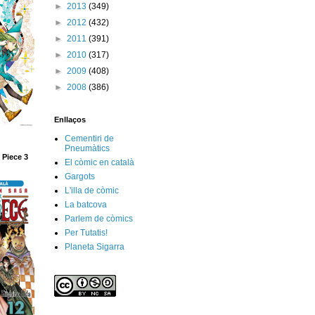
►
2013
(349)
►
2012
(432)
►
2011
(391)
►
2010
(317)
►
2009
(408)
►
2008
(386)
Enllaços
Cementiri de
Pneumàtics
 Piece 3
El còmic en català
Gargots
L'illa de còmic
La batcova
Parlem de còmics
Per Tutatis!
Planeta Sigarra