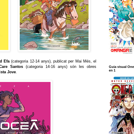
d Efa
(categoria 12-14 anys), publicat per Mai Més, el
Care Santos
(categoria 14-16 anys) són les obres
Guia visual One
en 1
ista Jove
.