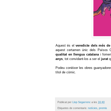
Aquest és el
veredicte dels més de 
aquest certamen únic dels Països C
qualitat en llengua catalana
i fomen
anys
, tot convidant-los a ser el
jurat
q
Podeu conèixer les obres guanyadores 
títol de còmic.
Publicat per
Llop Segarrenc
a les
16:40
Etiquetes de comentaris:
notícies
,
premis