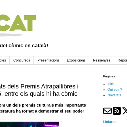
 del còmic en català!
cies
Concursos
Presentacions
Exposicions
Ressenyes
Repor
Pàgines
Inici
s dels Premis Atrapallibres i
Qui som?
, entre els quals hi ha còmic
Novetats
om un dels premis culturals més importants
iteratura ha tornat a demostrar el seu poder
Linktree