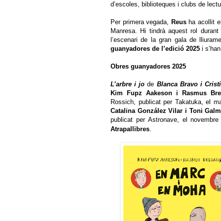
d’escoles, biblioteques i clubs de lect
Per primera vegada,
Reus
ha acollit 
Manresa. Hi tindrà aquest rol duran
l’escenari de la gran gala de lliura
guanyadores de l’edició 2025
i s’han
Obres guanyadores 2025
L’arbre i jo
de
Blanca Bravo i Crist
Kim Fupz Aakeson i Rasmus Bre
Rossich, publicat per Takatuka, el m
Catalina González Vilar i Toni Gal
publicat per Astronave, el novembr
Atrapallibres
.