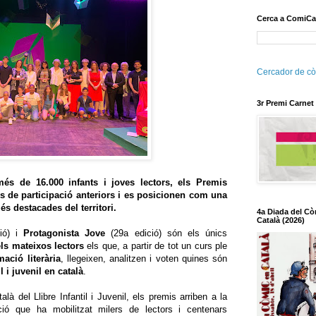
Cerca a ComiCa
Cercador de cò
3r Premi Carnet
més de 16.000 infants i joves lectors, els Premis
es de participació anteriors i es posicionen com una
és destacades del territori.
4a Diada del Cò
Català (2026)
ió) i
Protagonista Jove
(29a edició) són els únics
els mateixos lectors
els que, a partir de tot un curs ple
mació literària
, llegeixen, analitzen i voten quines són
l i juvenil en català
.
là del Llibre Infantil i Juvenil, els premis arriben a la
ió que ha mobilitzat milers de lectors i centenars