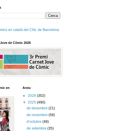
t
mics en català del CNL de Barcelona
 Jove de Còmic 2026
mic en
Arxiu
►
2026
(302)
▼
2025
(490)
de desembre
(21)
de novembre
(58)
d’octubre
(48)
de setembre
(35)