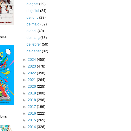
d’agost
(29)
de juliol
(24)
de juny
(28)
de maig
(52)
d’abril
(40)
lona
de març
(73)
de febrer
(50)
de gener
(32)
►
2024
(458)
►
2023
(478)
►
2022
(358)
►
2021
(264)
►
2020
(228)
►
2019
(300)
►
2018
(296)
►
2017
(196)
►
2016
(222)
lona
►
2015
(265)
►
2014
(326)