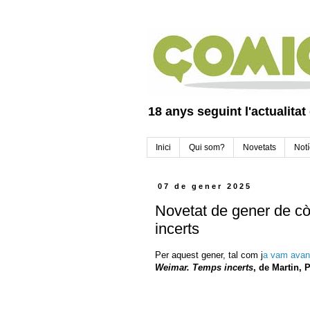
18 anys seguint l'actualitat
Inici
Qui som?
Novetats
Notí
07 de gener 2025
Novetat de gener de c
incerts
Per aquest gener, tal com j
a vam avan
Weimar. Temps incerts
, de
Martin, 