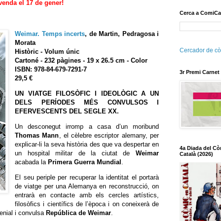
venda el 17 de gener!
Cerca a ComiCa
Weimar. Temps incerts
, de Martin, Pedragosa i
Morata
Cercador de cò
Històric - Volum únic
Cartoné - 232 pàgines - 19 x 26.5 cm - Color
ISBN:
978-84-679-7291-7
3r Premi Carnet
29,5 €
UN VIATGE FILOSÒFIC I IDEOLÒGIC A UN
DELS PERÍODES MÉS CONVULSOS I
EFERVESCENTS DEL SEGLE XX.
Un desconegut irromp a casa d’un moribund
Thomas Mann
, el cèlebre escriptor alemany, per
explicar-li la seva història des que va despertar en
4a Diada del Cò
un hospital militar de la ciutat de
Weimar
Català (2026)
acabada la
Primera Guerra Mundial
.
El seu periple per recuperar la identitat el portarà
de viatge per una Alemanya en reconstrucció, on
entrarà en contacte amb els cercles artístics,
filosòfics i científics de l’època i on coneixerà de
genial i convulsa
República de Weimar
.