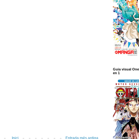
Guia visual One
en 1
Inici
Entrada més antiga