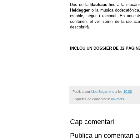
Des de la
Bauhaus
fins a la mecànic
Heidegger
o la música dodecafònica
estable, segur i racional. En aques
confonen, el vell somni de la raó ac
descobrirà.
INCLOU UN DOSSIER DE 32 PÀGIN
Publicat per
Llop Segarrenc
a les
10:00
Etiquetes de comentaris:
novetats
Cap comentari:
Publica un comentari a 