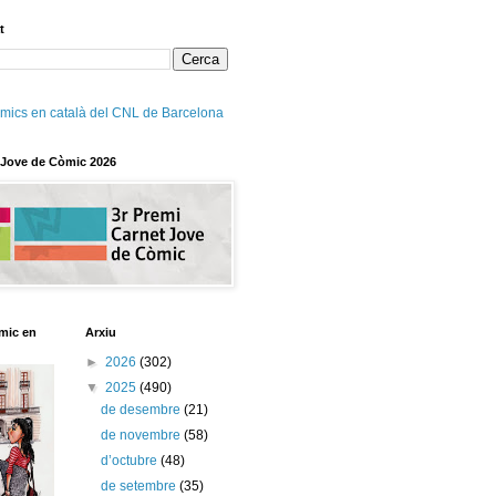
t
mics en català del CNL de Barcelona
 Jove de Còmic 2026
mic en
Arxiu
►
2026
(302)
▼
2025
(490)
de desembre
(21)
de novembre
(58)
d’octubre
(48)
de setembre
(35)