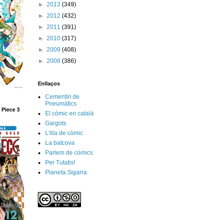
►
2013
(349)
►
2012
(432)
►
2011
(391)
►
2010
(317)
►
2009
(408)
►
2008
(386)
Enllaços
Cementiri de
Pneumàtics
 Piece 3
El còmic en català
Gargots
L'illa de còmic
La batcova
Parlem de còmics
Per Tutatis!
Planeta Sigarra