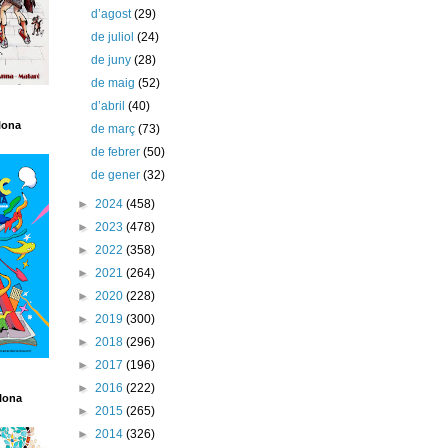
d’agost
(29)
de juliol
(24)
de juny
(28)
de maig
(52)
d’abril
(40)
lona
de març
(73)
de febrer
(50)
de gener
(32)
►
2024
(458)
►
2023
(478)
►
2022
(358)
►
2021
(264)
►
2020
(228)
►
2019
(300)
►
2018
(296)
►
2017
(196)
►
2016
(222)
lona
►
2015
(265)
►
2014
(326)