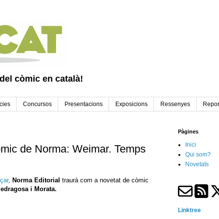
 del còmic en català!
cies
Concursos
Presentacions
Exposicions
Ressenyes
Repor
Pàgines
Inici
òmic de Norma: Weimar. Temps
Qui som?
Novetats
çar
,
Norma Editorial
traurà com a novetat de còmic
Pedragosa i Morata.
Linktree