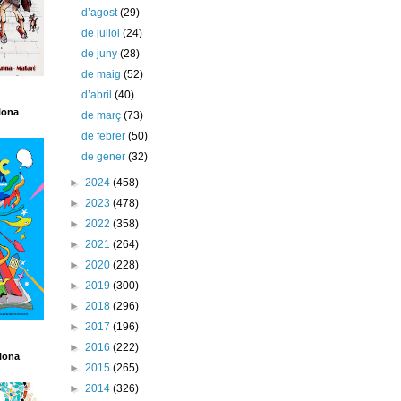
d’agost
(29)
de juliol
(24)
de juny
(28)
de maig
(52)
d’abril
(40)
lona
de març
(73)
de febrer
(50)
de gener
(32)
►
2024
(458)
►
2023
(478)
►
2022
(358)
►
2021
(264)
►
2020
(228)
►
2019
(300)
►
2018
(296)
►
2017
(196)
►
2016
(222)
lona
►
2015
(265)
►
2014
(326)