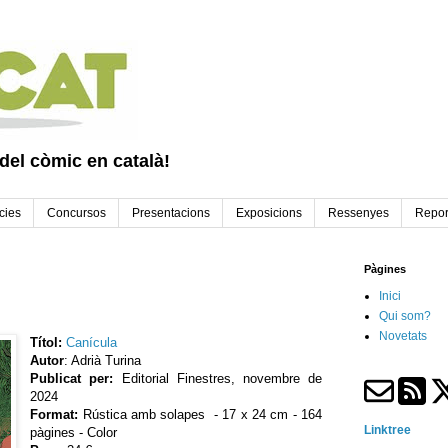
 del còmic en català!
cies
Concursos
Presentacions
Exposicions
Ressenyes
Repor
Pàgines
Inici
Qui som?
Novetats
Títol:
Canícula
Autor
: Adrià Turina
Publicat per:
Editorial Finestres, novembre de
2024
Format:
Rústica amb solapes - 17 x 24 cm - 164
Linktree
pàgines - Color