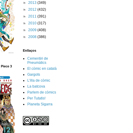
►
2013
(349)
►
2012
(432)
►
2011
(391)
►
2010
(317)
►
2009
(408)
►
2008
(386)
Enllaços
Cementiri de
Pneumàtics
 Piece 3
El còmic en català
Gargots
L'illa de còmic
La batcova
Parlem de còmics
Per Tutatis!
Planeta Sigarra