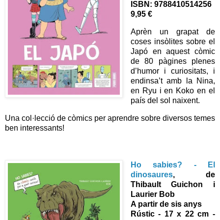
ISBN:
9788410514256
9,95 €
Aprèn un grapat de
coses insòlites sobre el
Japó en aquest còmic
de 80 pàgines plenes
d’humor i curiositats, i
endinsa’t amb la Nina,
en Ryu i en Koko en el
país del sol naixent.
Una col·lecció de còmics per aprendre sobre diversos temes
ben interessants!
Ho sabies? - El
dinosaures
, de
Thibault Guichon i
Laurier Bob
A partir de sis anys
Rústic - 17 x 22 cm -