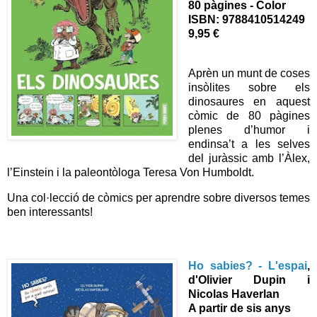
80 pàgines - Color
ISBN:
9788410514249
9,95 €
Aprèn un munt de coses
insòlites sobre els
dinosaures en aquest
còmic de 80 pàgines
plenes d’humor i
endinsa’t a les selves
del juràssic amb l’Àlex,
l’Einstein i la paleontòloga Teresa Von Humboldt.
Una col·lecció de còmics per aprendre sobre diversos temes
ben interessants!
Ho sabies? - L'espai
,
d'
Olivier Dupin i
Nicolas Haverlan
A partir de sis anys