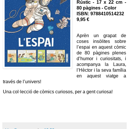
Rústic - 17 x 22 cm -
80 pàgines - Color
ISBN:
9788410514232
9,95 €
Aprèn un grapat de
coses insòlites sobre
l’espai en aquest còmic
de 80 pàgines plenes
d’humor i curiositats, i
acompanya la Laura,
l’Hèctor i la seva família
en aquest viatge a
través de l’univers!
Una col·lecció de còmics curiosos, per a gent curiosa!