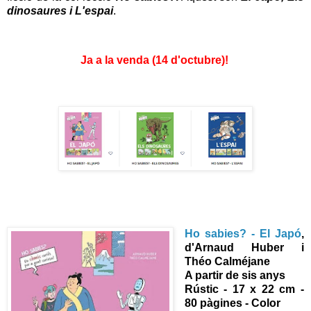
dinosaures i L'espai
.
Ja a la venda (14 d'octubre)!
Ho sabies? - El Japó
,
d'
Arnaud Huber i
Théo Calméjane
A partir de sis anys
Rústic - 17 x 22 cm -
80 pàgines - Color