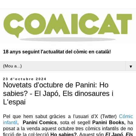
18 anys seguint l'actualitat del còmic en català!
▼
23 d’octubre 2024
Novetats d'octubre de Panini: Ho
sabies? - El Japó, Els dinosaures i
L'espai
Pel que hem sabut gràcies a l'usuari d'X (Twtter)
Cómic
infantil
,
Panini Comics
, sota el segell
Panini Books,
ha
posat a la venda aquest octubre tres còmics infantils de no
ficció de la col·lecció
Ho sabies?.
Aquest són
El Japó, Els