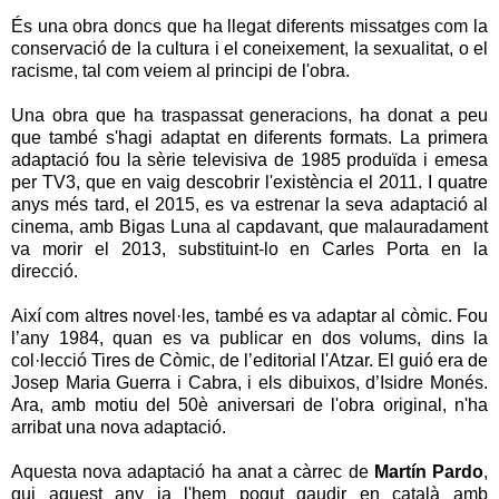
És una obra doncs que ha llegat diferents missatges com la
conservació de la cultura i el coneixement, la sexualitat, o el
racisme, tal com veiem al principi de l'obra.
Una obra que ha traspassat generacions, ha donat a peu
que també s'hagi adaptat en diferents formats. La primera
adaptació fou la sèrie televisiva de 1985 produïda i emesa
per TV3, que en vaig descobrir l'existència el 2011. I quatre
anys més tard, el 2015, es va estrenar la seva adaptació al
cinema, amb Bigas Luna al capdavant, que malauradament
va morir el 2013, substituint-lo en Carles Porta en la
direcció.
Així com altres novel·les, també es va adaptar al còmic.
Fou
l’any 1984, quan es va publicar en dos volums, dins la
col·lecció Tires de Còmic, de l’editorial l'Atzar. El guió era de
Josep Maria Guerra i Cabra, i els dibuixos, d’Isidre Monés.
Ara, amb motiu del 50è aniversari de l'obra original, n'ha
arribat una nova adaptació.
Aquesta nova adaptació ha anat a càrrec de
Martín Pardo
,
qui aquest any ja l'hem pogut gaudir en català amb