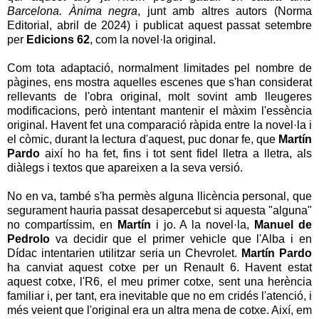
Barcelona. Ànima negra
, junt amb altres autors (Norma
Editorial, abril de 2024) i publicat aquest passat setembre
per
Edicions 62
, com la novel·la original.
Com tota adaptació, normalment limitades pel nombre de
pàgines, ens mostra aquelles escenes que s'han considerat
rellevants de l'obra original, molt sovint amb lleugeres
modificacions, però intentant mantenir el màxim l'essència
original. Havent fet una comparació ràpida entre la novel·la i
el còmic, durant la lectura d'aquest, puc donar fe, que
Martín
Pardo
així ho ha fet, fins i tot sent fidel lletra a lletra, als
diàlegs i textos que apareixen a la seva versió.
No en va, també s'ha permès alguna llicència personal, que
segurament hauria passat desapercebut si aquesta "alguna"
no compartíssim, en
Martín
i jo. A la novel·la,
Manuel de
Pedrolo
va decidir que el primer vehicle que l'Alba i en
Dídac intentarien utilitzar seria un Chevrolet.
Martín Pardo
ha canviat aquest cotxe per un Renault 6. Havent estat
aquest cotxe, l'R6, el meu primer cotxe, sent una herència
familiar i, per tant, era inevitable que no em cridés l'atenció, i
més veient que l'original era un altra mena de cotxe. Així, em