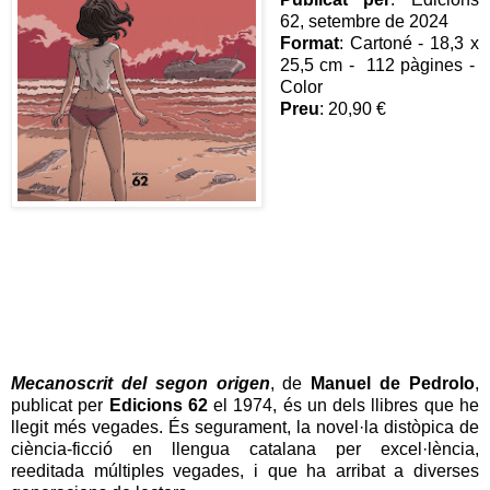
62, setembre de 2024
Format
: Cartoné - 18,3 x
25,5 cm - 112 pàgines -
Color
Preu
: 20,90 €
Mecanoscrit del segon origen
, de
Manuel de Pedrolo
,
publicat per
Edicions 62
el 1974, és un dels llibres que he
llegit més vegades. És segurament, la novel·la distòpica de
ciència-ficció en llengua catalana per excel·lència,
reeditada múltiples vegades, i que ha arribat a diverses