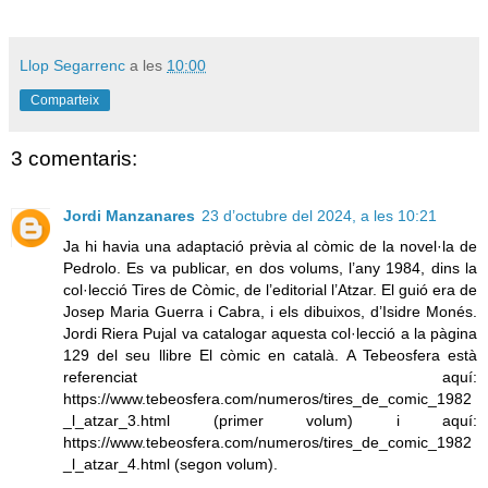
Llop Segarrenc
a les
10:00
Comparteix
3 comentaris:
Jordi Manzanares
23 d’octubre del 2024, a les 10:21
Ja hi havia una adaptació prèvia al còmic de la novel·la de
Pedrolo. Es va publicar, en dos volums, l’any 1984, dins la
col·lecció Tires de Còmic, de l’editorial l’Atzar. El guió era de
Josep Maria Guerra i Cabra, i els dibuixos, d’Isidre Monés.
Jordi Riera Pujal va catalogar aquesta col·lecció a la pàgina
129 del seu llibre El còmic en català. A Tebeosfera està
referenciat aquí:
https://www.tebeosfera.com/numeros/tires_de_comic_1982
_l_atzar_3.html (primer volum) i aquí:
https://www.tebeosfera.com/numeros/tires_de_comic_1982
_l_atzar_4.html (segon volum).