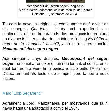
Mecanoscrit del segon origen, pàgina 22
Martín Pardo, adaptant l'obra de Manuel de Pedrolo
Edicions 62, setembre de 2024
Tal com la novel·la original, el còmic també està dividit en
els coneguts
Quaderns
, titulats amb experiències o
sentiments, que es trobaran els dos protagonistes en cada
un d'aquests. I per acabar tenim íntegre l'epíleg
És l'Alba la
mare de la humanitat actual?
, amb el qual es conclou
Mecanoscrit del segon origen.
Així cinquanta anys després,
Mecanoscrit del segon
origen
ha tornat a renéixer en un nou format, el còmic, en el
qual tornarem a viure-hi la bonica relació entre l'Alba i en
Dídac, arribant als lectors de sempre, però també a nous
lectors.
Marc "Llop Segarrenc"
Agraïment a Jordi Manzanares, per mostra-nos que ja hi
havia hagut una adaptació a còmic el 1984.