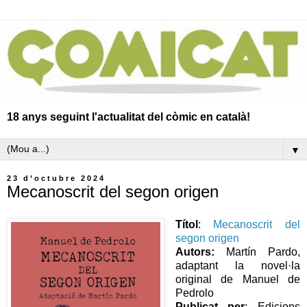
18 anys seguint l'actualitat del còmic en català!
▼
23 d’octubre 2024
Mecanoscrit del segon origen
Títol
:
Mecanoscrit del
segon origen
Autors:
Martín Pardo,
adaptant la novel·la
original de Manuel de
Pedrolo
Publicat per
: Edicions