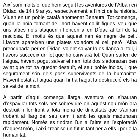
Així som molts el que hem seguit les aventures de l'Alba i en
Dídac, de 14 i 9 anys, respectivament, a l'inici de la història.
Viuen en un poble català anomenat Benaura. Tot comença,
quan la noia tornant de l'hort havent collit figues, veu que
uns altres nois ataquen i llencen a en Dídac al toll de la
resclosa. El motiu és que aquest nen és negre de pell.
Llavors apareixen uns platets voladors al cel, però l'Alba
preocupada per en Dídac, volent salvar-lo es llança al toll, i
llavors succeeix un fet que ho canviarà tot. Quan surten de
l'aigua, havent pogut salvar el nen, tots dos s'adonaran ben
aviat que tot ha quedat destruït, el seu poble inclòs, i que
segurament són dels pocs supervivents de la humanitat.
Havent estat a l'aigua quan hi ha hagut la destrucció els ha
salvat de la mort.
A partir d'aquí comença llarga aventura on s'hauran
d'espavilar tots sols per sobreviure en aquest nou món ara
destruït, i fer front a tota mena de dificultats que s'aniran
trobant al llarg del seu camí i amb les quals maduraran
ràpidament. Només es tindran l'un a l'altre en l'exploració
d'aquest món, i així crear-se un futur, tant per a ells i per a la
humanitat.