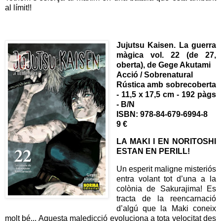
al límit!!
Jujutsu Kaisen. La guerra
màgica vol. 22 (de 27,
oberta), de Gege Akutami
Acció / Sobrenatural
Rústica amb sobrecoberta
- 11,5 x 17,5 cm - 192 pàgs
- B/N
ISBN: 978-84-679-6994-8
9 €
LA MAKI I EN NORITOSHI
ESTAN EN PERILL!
Un esperit maligne misteriós
entra volant tot d’una a la
colònia de Sakurajima! Es
tracta de la reencarnació
d’algú que la Maki coneix
molt bé... Aquesta maledicció evoluciona a tota velocitat des