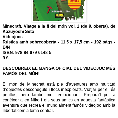
Minecraft. Viatge a la fi del món
vol. 1 (de 9, oberta), de
Kazuyoshi Seto
Videojocs
Rústica amb sobrecoberta - 11,5 x 17,5 cm - 192 pàgs -
B/N
ISBN: 978-84-679-6148-5
9 €
DESCOBREIX EL MANGA OFICIAL DEL VIDEOJOC MÉS
FAMÓS DEL MÓN!
El món de Minecraft està ple d’aventures amb multitud
d’objectes desconeguts i llocs inexplorats. Viatjar per ell és
perillós, però també molt emocionant. Prepara’t per a
conèixer a en Niko i els seus amics en aquesta fantàstica
aventura que recrea el mundialment famós videojoc amb la
llibertat com a tema central.