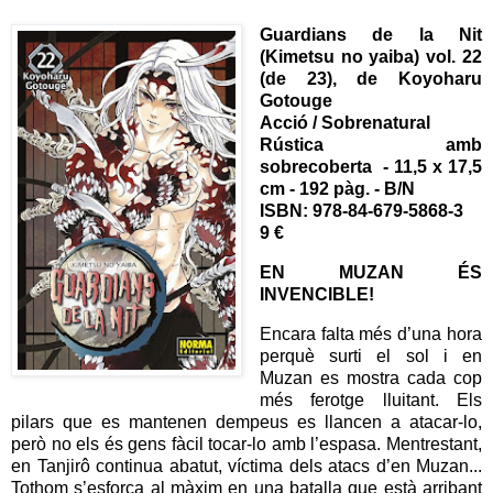
Guardians de la Nit
(Kimetsu no yaiba) vol. 22
(de 23), de Koyoharu
Gotouge
Acció / Sobrenatural
Rústica amb
sobrecoberta - 11,5 x 17,5
cm - 192 pàg. - B/N
ISBN: 978-84-679-5868-3
9 €
EN MUZAN ÉS
INVENCIBLE!
Encara falta més d’una hora
perquè surti el sol i en
Muzan es mostra cada cop
més ferotge lluitant. Els
pilars que es mantenen dempeus es llancen a atacar-lo,
però no els és gens fàcil tocar-lo amb l’espasa. Mentrestant,
en Tanjirô continua abatut, víctima dels atacs d’en Muzan...
Tothom s’esforça al màxim en una batalla que està arribant