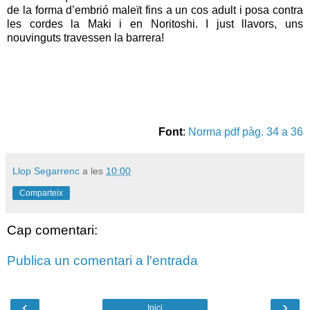
de la forma d’embrió maleït fins a un cos adult i posa contra
les cordes la Maki i en Noritoshi. I just llavors, uns
nouvinguts travessen la barrera!
Font
:
Norma pdf pàg. 34 a 36
Llop Segarrenc
a les
10:00
Comparteix
Cap comentari:
Publica un comentari a l'entrada
‹
›
Inici