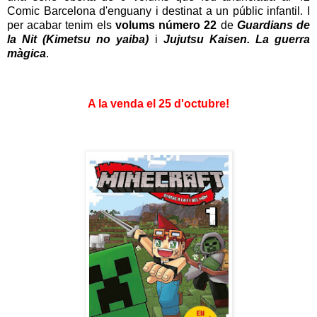
Comic Barcelona d'enguany
i destinat a un públic infantil. I
per acabar tenim els
volums número 22
de
Guardians de
la Nit (Kimetsu no yaiba)
i
Jujutsu Kaisen. La guerra
màgica
.
A la venda el 25 d'octubre!