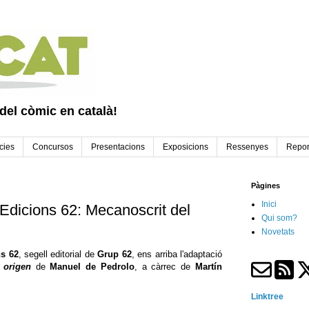
 del còmic en català!
cies
Concursos
Presentacions
Exposicions
Ressenyes
Repor
Pàgines
Inici
Edicions 62: Mecanoscrit del
Qui som?
Novetats
ns 62
, segell editorial de
Grup 62
, ens arriba l'adaptació
 origen
de
Manuel de Pedrolo
, a càrrec de
Martín
Linktree