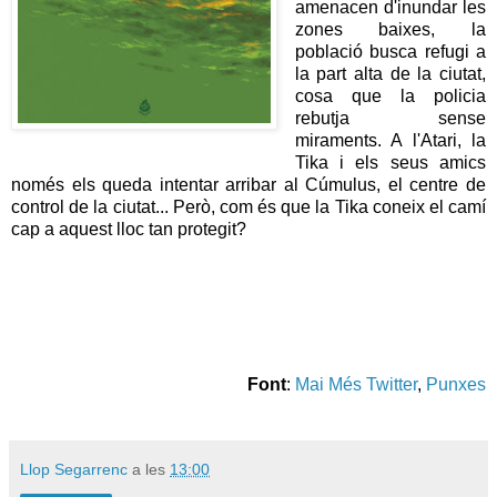
amenacen d'inundar les
zones baixes, la
població busca refugi a
la part alta de la ciutat,
cosa que la policia
rebutja sense
miraments. A l'Atari, la
Tika i els seus amics
només els queda intentar arribar al Cúmulus, el centre de
control de la ciutat... Però, com és que la Tika coneix el camí
cap a aquest lloc tan protegit?
Font
:
Mai Més Twitter
,
Punxes
Llop Segarrenc
a les
13:00