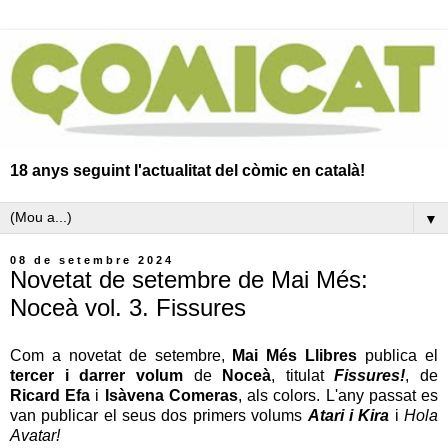
18 anys seguint l'actualitat del còmic en català!
▼
08 de setembre 2024
Novetat de setembre de Mai Més:
Noceà vol. 3. Fissures
Com a novetat de setembre,
Mai Més Llibres
publica el
tercer i darrer volum
de
Noceà
, titulat
Fissures!
,
de
Ricard Efa
i
Isàvena Comeras
, als colors. L'any passat es
van publicar el seus dos primers volums
Atari i Kira
i
Hola
Avatar!