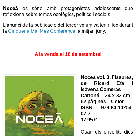
Noceà
és sèrie amb protagonistes adolescents que
reflexiona sobre temes ecològics, polítics i socials.
L'anunci de la publicació del tercer volum va tenir lloc durant
la
Cinquena Mai Més Conference
, a mitjan juny.
A la venda el 18 de setembre!
Noceà vol. 3. Fissures,
de Ricard Efa i
Isàvena Comeras
Cartoné - 24 x 32 cm -
62 pàgines - Color
ISBN:
978-84-10254-
07-7
17,95 €
Quan els envellits dics