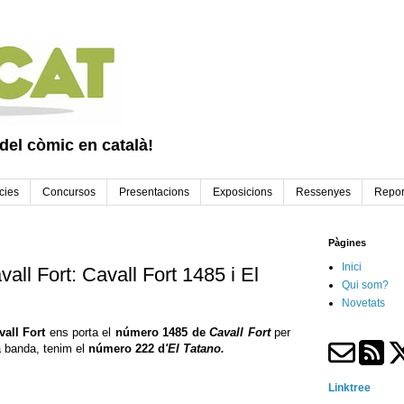
 del còmic en català!
cies
Concursos
Presentacions
Exposicions
Ressenyes
Repor
Pàgines
Inici
all Fort: Cavall Fort 1485 i El
Qui som?
Novetats
all Fort
ens porta el
número 1485 de
Cavall Fort
per
ra banda, tenim el
número
222 d
'El Tatano.
Linktree