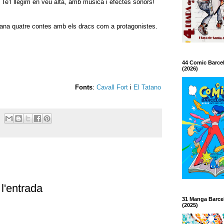
Te’l llegim en veu alta, amb música i efectes sonors!
na quatre contes amb els dracs com a protagonistes.
44 Comic Barce
(2026)
Fonts
:
Cavall Fort
i
El Tatano
l'entrada
31 Manga Barce
(2025)