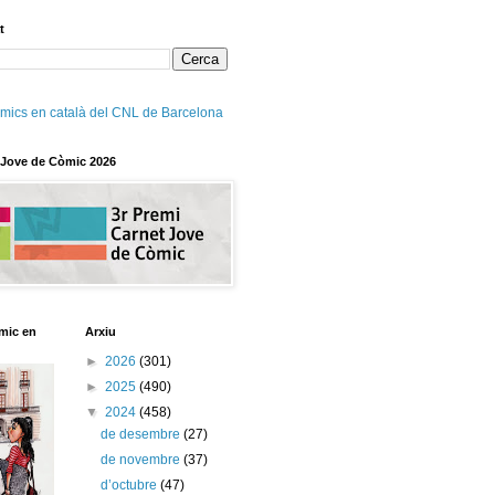
t
mics en català del CNL de Barcelona
 Jove de Còmic 2026
mic en
Arxiu
►
2026
(301)
►
2025
(490)
▼
2024
(458)
de desembre
(27)
de novembre
(37)
d’octubre
(47)