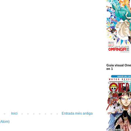
Guia visual One
en 1
Inici
Entrada més antiga
(Atom)