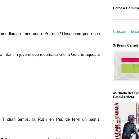
Cerca a ComiCa
Cercador de cò
 més llarga o més curta. Per què? Descobrim per a què
3r Premi Carnet
ra infantil i juvenil que recomana Glòria Gorchs aquests
4a Diada del Cò
Català (2026)
 Tindran temps, la Rut i en Piu, de fer-li un pastís