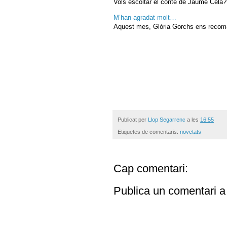
Vols escoltar el conte de Jaume Cela? 
M’han agradat molt…
Aquest mes, Glòria Gorchs ens recoma
Publicat per
Llop Segarrenc
a les
16:55
Etiquetes de comentaris:
novetats
Cap comentari:
Publica un comentari a 