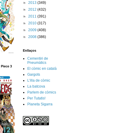
►
2013
(349)
►
2012
(432)
►
2011
(391)
►
2010
(317)
►
2009
(408)
►
2008
(386)
Enllaços
Cementiri de
Pneumàtics
 Piece 3
El còmic en català
Gargots
L'illa de còmic
La batcova
Parlem de còmics
Per Tutatis!
Planeta Sigarra