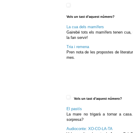
Vols un tast d’aquest número?
La cua dels mamífers
Gairebé tots els mamífers tenen cua,
la fan servir!
Tria i remena
Pren nota de les propostes de literatu
mes.
Vols un tast d’aquest número?
El pastís
La mare no trigarà a tornar a casa.
sorpresa?
Audioconte: XO-CO-LA-TA