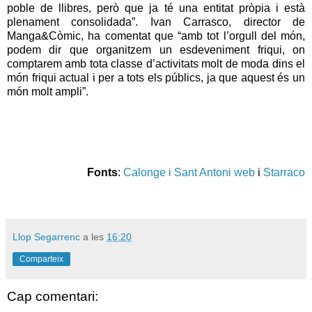
poble de llibres, però que ja té una entitat pròpia i està
plenament consolidada”. Ivan Carrasco, director de
Manga&Còmic, ha comentat que “amb tot l’orgull del món,
podem dir que organitzem un esdeveniment friqui, on
comptarem amb tota classe d’activitats molt de moda dins el
món friqui actual i per a tots els públics, ja que aquest és un
món molt ampli”.
Fonts
:
Calonge i Sant Antoni web
i
Starraco
Llop Segarrenc
a les
16:20
Comparteix
Cap comentari: