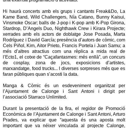
Hi haurà concerts amb els grups i cantants Freak&Do, La
Kame Band, Wild Challengers, Nía Catano, Bunny Kaisui,
Vinsmoke Oscar; balls de J-pop i K-pop amb K-Pop Girona,
Stardrop, D’Angels Duo, Nighthawk Crew i Kirara Projecte;
xerrades amb els actors de doblatge Jose Posada, Marta
Rodríguez i David García; presència d’autors de còmic, com
Cels Piñol, Kim, Aitor Prieto, Francis Portela i Juan Samu; a
més d’altres atractius com una rèplica a mida real de
l’Ecto1, el cotxe de “Caçafantasmes: més enllà”, un concurs
de cosplay, zona de jocs, exposicions d’artistes,
marxandatge, food trucks... I diverses sorpreses més que es
faran públiques quan s’acosti la data.
Manga & Còmic és un esdeveniment organitzat per
l’Ajuntament de Calonge i Sant Antoni i dirigit per
l’associació Starraco Unlimited.
Durant la presentació de la fira, el regidor de Promoció
Econòmica de l’Ajuntament de Calonge i Sant Antoni, Arturo
Prades, va explicar que “aquesta és una aposta molt
important que va néixer vinculada al projecte Calonge,