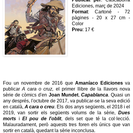
Ediciones, març de 2024
Format
: Cartoné - 72
pàgines - 20 x 27 cm -
Color
Preu
: 17 €
Fou un novembre de 2016 que
Amaníaco Ediciones
va
publicar
A cara o cruz,
el primer llibre de la llavors nova
sèrie de còmics d'en
Joan Mundet
,
Capablanca
. Quasi un
any després, l'octubre de 2017, va publicar-se la seva edició
en català,
A cara o creu
. Els dos anys següents, el 2018 i el
2019, van sortir els següents volums de la sèrie,
Dues
morts
i
El pou de l'oblit
, dels set que té la col·lecció.
Malauradament, però aquests tres foren els únics que van
sortir en català, quedant la sèrie inconclusa.