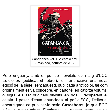
Capablanca vol. 1: A cara o creu
Amaníaco, octubre de 2017
Però enguany, amb el pdf de novetats de maig d'ECC
Ediciones (publicat el febrer), s'hi anunciava una nova
edició de la sèrie, sent aquesta publicada a tot color, tal com
originalment es va concebre, en cartoné, en catorze volums,
o sigui, els set originals dividits en dos, i recuperant el
català. I pesar d'estar anunciada al pdf d'ECC, l'editorial
encarregada de publicar-la seria
Cascaborra
, ja que ECC
n'és la distribuïdora. Finalment, el passat març, es va