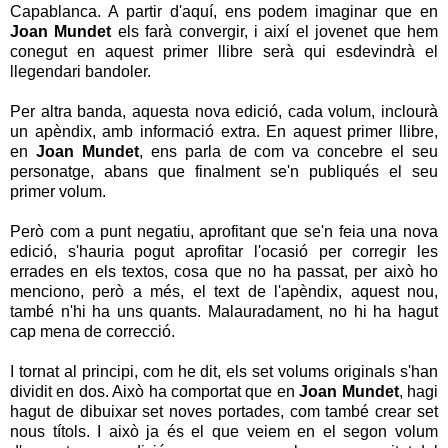
Capablanca. A partir d'aquí, ens podem imaginar que en
Joan Mundet
els farà convergir, i així el jovenet que hem
conegut en aquest primer llibre serà qui esdevindrà el
llegendari bandoler.
Per altra banda, aquesta nova edició, cada volum, inclourà
un apèndix, amb informació extra. En aquest primer llibre,
en
Joan Mundet
, ens parla de com va concebre el seu
personatge, abans que finalment se'n publiqués el seu
primer volum.
Però com a punt negatiu, aprofitant que se'n feia una nova
edició, s'hauria pogut aprofitar l'ocasió per corregir les
errades en els textos, cosa que no ha passat, per això ho
menciono, però a més, el text de l'apèndix, aquest nou,
també n'hi ha uns quants. Malauradament, no hi ha hagut
cap mena de correcció.
I tornat al principi, com he dit, els set volums originals s'han
dividit en dos. Això ha comportat que en
Joan Mundet
, hagi
hagut de dibuixar set noves portades, com també crear set
nous títols. I això ja és el que veiem en el segon volum