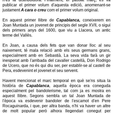
publicar el primer volum d'aquesta edició, anomenant-se
justament
A cara o creu
com el primer volum original.
En aquest primer llibre de
Capablanca
,
coneixerem en
Joan Muntada un jovenet de principis del segle XVII, o sigui
dels primers anys del 1600, que viu a Llacera, un antic
terme del Vallès.
En Joan, a causa dels fets que van donar lloc al seu
naixement, té mala relació amb els seus germans grans,
especialment amb en Sebastià. La seva vida farà un gir
inesperat amb l'arribada del cavaller castellà, Don Rodrigo
de Ucero, que no és qui diu ser, per establir-se al castell de
Pera, esdevenint el jovenet el seu servent.
Havent mencionat el marc temporal en què se'ns situa la
història de
Capablanca
, aquella època era coneguda
especialment pel bandolerisme, tal com ja es mostra en
aquest llibre. Segons sembla un tal Joan Muntada de
l'època va esdevenir bandoler de l'escamot d'en Pere
Rocaguinarda, i que, per altra banda, n'hi va haver un altre
de molt popular però alhora llegendari conegut per