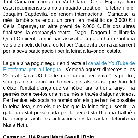
Tant Camacuc com Joan Vall Clara i Cèlia Espanya han
estat recompensats amb un guardó creat per l'orfebre i joier
Joaquim Capdevila, de renom internacional. Camacuc, a
més, també s'ha endut un premi en metàl·lic de 3.000 € i
Cèlia Espanya, un altre premi de 2.000 €. Els dos altres
finalistes, la companyia teatral Dagoll Dagom i la llibreria
Quart Creixent, també han assistit a la gala i han rebut una
versió en petit del guardó fet per Capdevila com a agraïment
per la seva participació i per la feina a favor del català.
La gala s'ha pogut seguir en directe al
canal de YouTube de
Plataforma per la Llengua
i s'emetrà aquest dimecres a les
23 h al Canal 33. L'acte, que ha dut per lema "És per tu",
s'ha plantejat com un homenatge als socis que han fet
créixer l'entitat d'ençà que va néixer ara fa trenta anys i ha
permès conèixer-los una mica més a través d'alguns vídeos.
Per l'entitat, els socis no només són els que han fet possible
la feina feta, sinó els que fan que la feina tingui sentit. La
gala ha estat presentada per la periodista Bibiana Ballbè i
ha comptat amb les actuacions de la cantant felanitxera
Maria Hein.
Camacuc, 11è Premi Martí Gasull i Roig