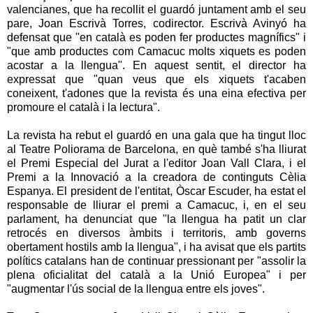
valencianes, que ha recollit el guardó juntament amb el seu
pare, Joan Escrivà Torres, codirector. Escrivà Avinyó ha
defensat que "en català es poden fer productes magnífics" i
"que amb productes com Camacuc molts xiquets es poden
acostar a la llengua". En aquest sentit, el director ha
expressat que "quan veus que els xiquets t'acaben
coneixent, t'adones que la revista és una eina efectiva per
promoure el català i la lectura".
La revista ha rebut el guardó en una gala que ha tingut lloc
al Teatre Poliorama de Barcelona, en què també s'ha lliurat
el Premi Especial del Jurat a l'editor Joan Vall Clara, i el
Premi a la Innovació a la creadora de continguts Cèlia
Espanya. El president de l'entitat, Òscar Escuder, ha estat el
responsable de lliurar el premi a Camacuc, i, en el seu
parlament, ha denunciat que "la llengua ha patit un clar
retrocés en diversos àmbits i territoris, amb governs
obertament hostils amb la llengua", i ha avisat que els partits
polítics catalans han de continuar pressionant per "assolir la
plena oficialitat del català a la Unió Europea" i per
"augmentar l'ús social de la llengua entre els joves".