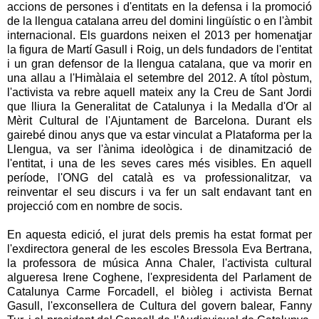
accions de persones i d'entitats en la defensa i la promoció
de la llengua catalana arreu del domini lingüístic o en l'àmbit
internacional. Els guardons neixen el 2013 per homenatjar
la figura de Martí Gasull i Roig, un dels fundadors de l'entitat
i un gran defensor de la llengua catalana, que va morir en
una allau a l'Himàlaia el setembre del 2012. A títol pòstum,
l'activista va rebre aquell mateix any la Creu de Sant Jordi
que lliura la Generalitat de Catalunya i la Medalla d'Or al
Mèrit Cultural de l'Ajuntament de Barcelona. Durant els
gairebé dinou anys que va estar vinculat a Plataforma per la
Llengua, va ser l'ànima ideològica i de dinamització de
l'entitat, i una de les seves cares més visibles. En aquell
període, l'ONG del català es va professionalitzar, va
reinventar el seu discurs i va fer un salt endavant tant en
projecció com en nombre de socis.
En aquesta edició, el jurat dels premis ha estat format per
l'exdirectora general de les escoles Bressola Eva Bertrana,
la professora de música Anna Chaler, l'activista cultural
algueresa Irene Coghene, l'expresidenta del Parlament de
Catalunya Carme Forcadell, el biòleg i activista Bernat
Gasull, l'exconsellera de Cultura del govern balear, Fanny