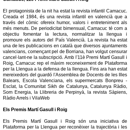
El protagonista de la nit ha estat la revista infantil Camacuc.
Creada el 1984, és una revista infantil en valencià que a
través del còmic ofereix humor, valors i entreteniment als
més menuts. De periodicitat bimensual, Camacuc té com a
objectiu fomentar la lectura, normalitzar la llengua i
promoure els autors del País Valencià. La revista ha estat
una de les publicacions en català que diversos ajuntaments
valencians, començant pel de Borriana, han volgut censurar
cancel·lant-ne la subscripció. Amb l'11è Premi Martí Gasull i
Roig, Camacuc rep el màxim reconeixement de Plataforma
per la Llengua a la defensa de la llengua. Fins ara han estat
mereixedors del guardó l'Assemblea de Docents de les Illes
Balears, Escola Valenciana, els supermercats Bonpreu -
Esclat, la Comunitat Sikh de Catalunya, Catalunya Ràdio,
Som Energia, la Llibreria de Perpinyà, la revista Sàpiens,
Ràdio Arrels i VilaWeb
Els Premis Martí Gasull i Roig
Els Premis Martí Gasull i Roig són una iniciativa de
Plataforma per la Llengua per reconèixer la trajectòria i les