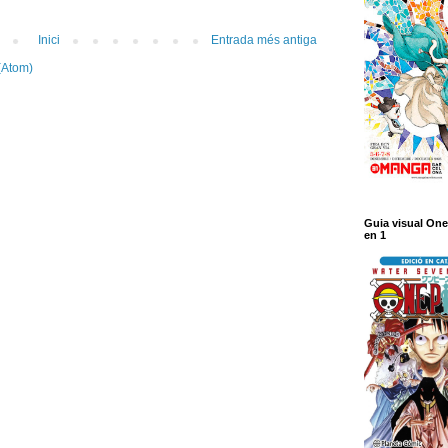
Inici
Entrada més antiga
(Atom)
Guia visual One
en 1