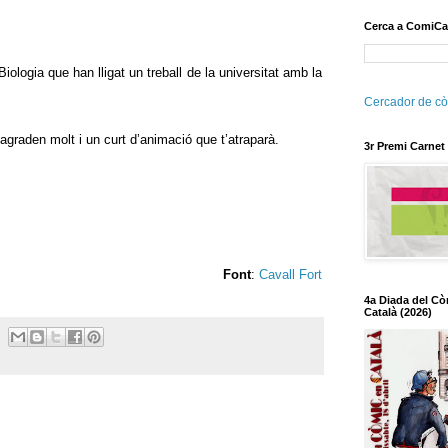
Cerca a ComiCa
ologia que han lligat un treball de la universitat amb la
Cercador de cò
raden molt i un curt d’animació que t’atraparà.
3r Premi Carnet
Font
:
Cavall Fort
4a Diada del Cò
Català (2026)