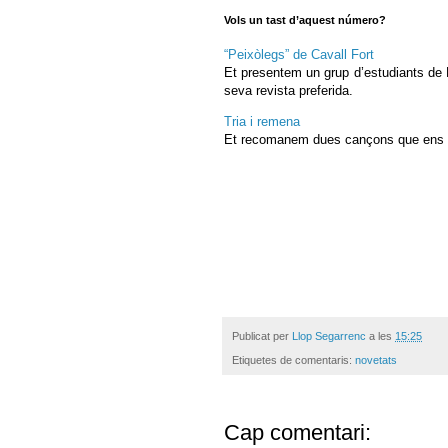
Vols un tast d’aquest número?
“Peixòlegs” de Cavall Fort
Et presentem un grup d’estudiants de Bi
seva revista preferida.
Tria i remena
Et recomanem dues cançons que ens ag
Publicat per
Llop Segarrenc
a les
15:25
Etiquetes de comentaris:
novetats
Cap comentari: