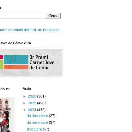
t
mics en català del CNL de Barcelona
 Jove de Còmic 2026
mic en
Arxiu
►
2026
(301)
►
2025
(490)
▼
2024
(458)
de desembre
(27)
de novembre
(37)
d’octubre
(47)