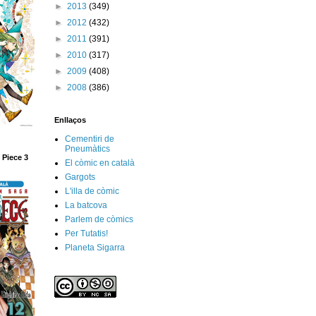
►
2013
(349)
►
2012
(432)
►
2011
(391)
►
2010
(317)
►
2009
(408)
►
2008
(386)
Enllaços
Cementiri de
Pneumàtics
 Piece 3
El còmic en català
Gargots
L'illa de còmic
La batcova
Parlem de còmics
Per Tutatis!
Planeta Sigarra