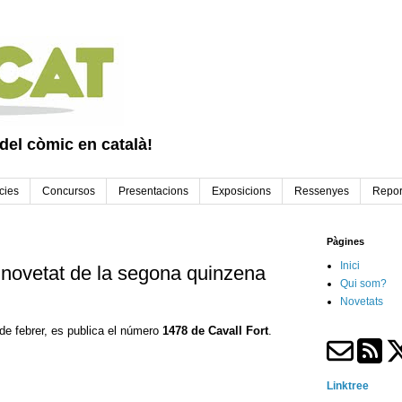
 del còmic en català!
cies
Concursos
Presentacions
Exposicions
Ressenyes
Repor
Pàgines
Inici
 novetat de la segona quinzena
Qui som?
Novetats
e febrer, es publica el número
1478 de Cavall Fort
.
Linktree