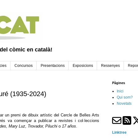
 del còmic en català!
cies
Concursos
Presentacions
Exposicions
Ressenyes
Repor
Pàgines
Inici
turé (1935-2024)
Qui som?
Novetats
r un premi de dibuix artístic del Cercle de Belles Arts
és va començar a publicar a revistes i col·leccions
es, Mary Luz, Trovador, Piluchi
o
17 años
.
Linktree