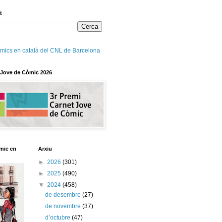
t
mics en català del CNL de Barcelona
 Jove de Còmic 2026
mic en
Arxiu
►
2026
(301)
►
2025
(490)
▼
2024
(458)
de desembre
(27)
de novembre
(37)
d’octubre
(47)