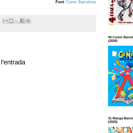
Font
:
Comic Barcelona
44 Comic Barce
(2026)
l'entrada
31 Manga Barce
(2025)