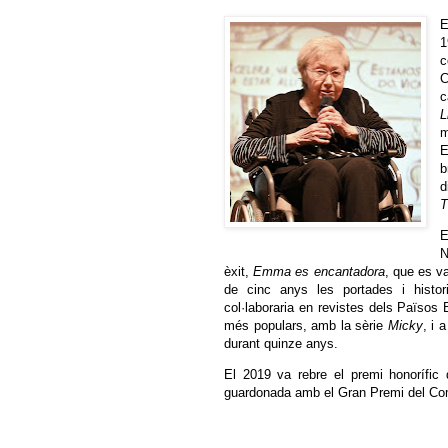
E
1
c
C
c
L
m
E
b
d
T
E
N
èxit,
Emma es encantadora
, que es va
de cinc anys les portades i histo
col·laboraria en revistes dels Païso
més populars, amb la sèrie
Micky
, i 
durant quinze anys.
El 2019 va rebre el premi honorífic
guardonada amb el Gran Premi del Comi