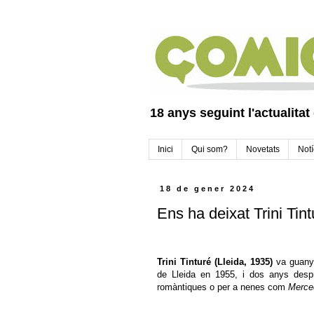
18 anys seguint l'actualitat
Inici
Qui som?
Novetats
Notí
18 de gener 2024
Ens ha deixat Trini Tin
Trini Tinturé (Lleida, 1935)
va guanya
de Lleida en 1955, i dos anys despr
romàntiques o per a nenes com
Merced