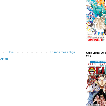
Inici
Entrada més antiga
Guia visual One
en 1
(Atom)