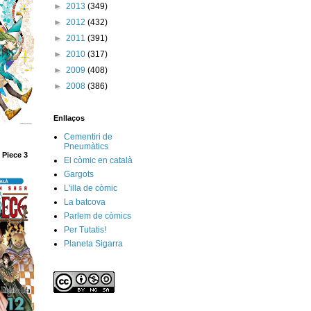
►
2013
(349)
►
2012
(432)
►
2011
(391)
►
2010
(317)
►
2009
(408)
►
2008
(386)
Enllaços
Cementiri de
Pneumàtics
 Piece 3
El còmic en català
Gargots
L'illa de còmic
La batcova
Parlem de còmics
Per Tutatis!
Planeta Sigarra