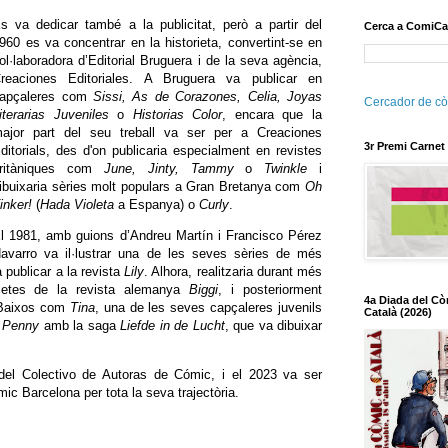
s va dedicar també a la publicitat, però a partir del
Cerca a ComiCa
960 es va concentrar en la historieta, convertint-se en
ol·laboradora d’Editorial Bruguera i de la seva agència,
reaciones Editoriales. A Bruguera va publicar en
apçaleres com
Sissi, As de Corazones, Celia, Joyas
Cercador de cò
iterarias Juveniles
o
Historias Color
, encara que la
ajor part del seu treball va ser per a Creaciones
3r Premi Carnet
ditorials, des d'on publicaria especialment en revistes
ritàniques com
June, Jinty, Tammy
o
Twinkle
i
ibuixaria sèries molt populars a Gran Bretanya com
Oh
inker!
(
Hada Violeta
a Espanya) o
Curly
.
l 1981, amb guions d’Andreu Martín i Francisco Pérez
avarro va il·lustrar una de les seves sèries de més
 publicar a la revista
Lily
. Alhora, realitzaria durant més
rietes de la revista alemanya
Biggi
, i posteriorment
4a Diada del Cò
s Baixos com
Tina
, una de les seves capçaleres juvenils
Català (2026)
a
Penny
amb la saga
Liefde in de Lucht
, que va dibuixar
 del Colectivo de Autoras de Cómic, i el 2023 va ser
c Barcelona per tota la seva trajectòria.