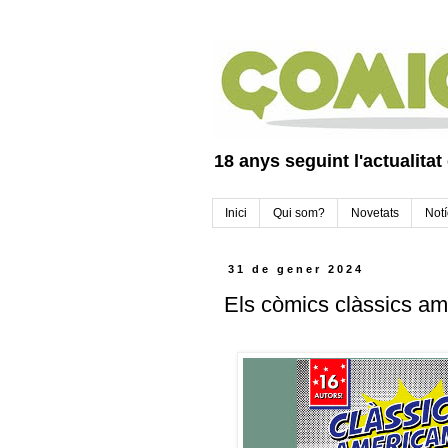
18 anys seguint l'actualitat
Inici
Qui som?
Novetats
Notí
31 de gener 2024
Els còmics clàssics am