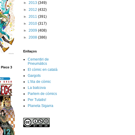
►
2013
(349)
►
2012
(432)
►
2011
(391)
►
2010
(317)
►
2009
(408)
►
2008
(386)
Enllaços
Cementiri de
Pneumàtics
 Piece 3
El còmic en català
Gargots
L'illa de còmic
La batcova
Parlem de còmics
Per Tutatis!
Planeta Sigarra