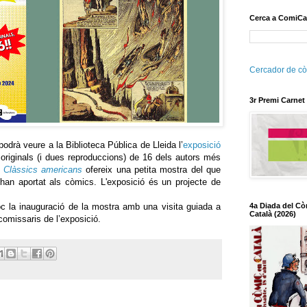
Cerca a ComiCa
Cercador de cò
3r Premi Carnet
podrà veure a la Biblioteca Pública de Lleida l’
exposició
 originals (i dues reproduccions) de 16 dels autors més
,
Clàssics americans
ofereix una petita mostra del que
han aportat als còmics. L'exposició és un projecte de
loc la inauguració de la mostra amb una visita guiada a
4a Diada del Cò
Català (2026)
omissaris de l’exposició.