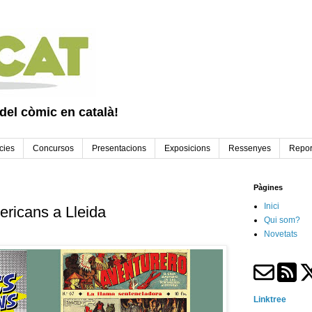
 del còmic en català!
cies
Concursos
Presentacions
Exposicions
Ressenyes
Repor
Pàgines
Inici
ericans a Lleida
Qui som?
Novetats
Linktree