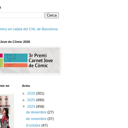
t
mics en català del CNL de Barcelona
 Jove de Còmic 2026
mic en
Arxiu
►
2026
(301)
►
2025
(490)
▼
2024
(458)
de desembre
(27)
de novembre
(37)
d’octubre
(47)