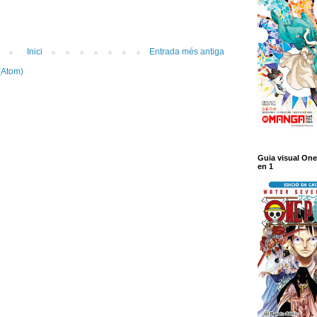
Inici
Entrada més antiga
(Atom)
Guia visual One
en 1