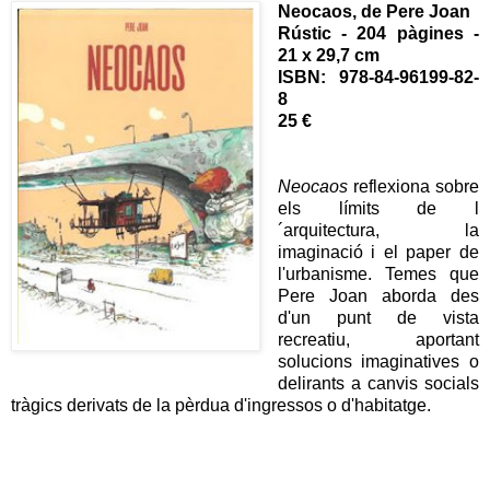
Neocaos, de Pere Joan
Rústic - 204 pàgines -
21 x 29,7 cm
ISBN:
978-84-96199-82-
8
25 €
Neocaos
reflexiona sobre
els límits de l
´arquitectura, la
imaginació i el paper de
l'urbanisme. Temes que
Pere Joan aborda des
d'un punt de vista
recreatiu, aportant
solucions imaginatives o
delirants a canvis socials
tràgics derivats de la pèrdua d'ingressos o d'habitatge.