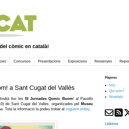
 del còmic en català!
cies
Concursos
Presentacions
Exposicions
Ressenyes
Repor
Pàgines
Inici
m! a Sant Cugat del Vallès
Qui som?
Novetats
indrà lloc les
III Jornades Qomic Boom
! al Pavelló
10) de Sant Cugat del Vallès, organitzades pel
Museu
a. Tota la informació la podeu trobar al
següent enllaç
.
Linktree