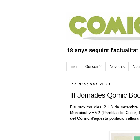
18 anys seguint l'actualitat
Inici
Qui som?
Novetats
Notí
27 d’agost 2023
III Jornades Qomic Boo
Els pròxims dies 2 i 3 de setembre t
Municipal ZEM2 (Rambla del Celler, 
del Còmic
d'aquesta població vallesan