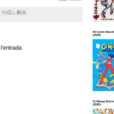
44 Comic Barce
(2026)
l'entrada
31 Manga Barce
(2025)