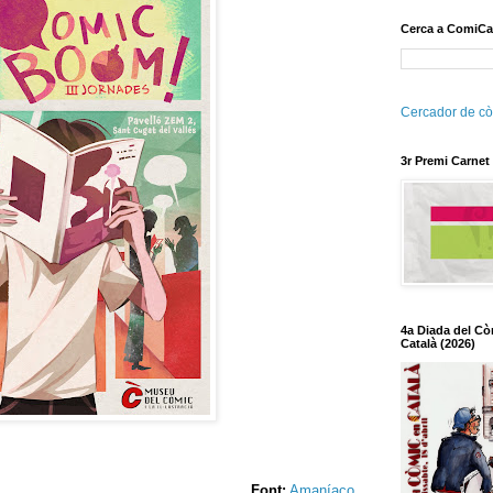
Cerca a ComiCa
Cercador de cò
3r Premi Carnet
4a Diada del Cò
Català (2026)
Font:
Amaníaco