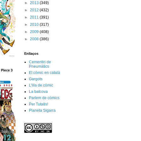
►
2013
(349)
►
2012
(432)
►
2011
(391)
►
2010
(317)
►
2009
(408)
►
2008
(386)
Enllaços
Cementiri de
Pneumàtics
 Piece 3
El còmic en català
Gargots
L'illa de còmic
La batcova
Parlem de còmics
Per Tutatis!
Planeta Sigarra