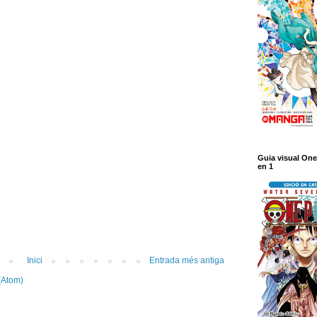
Guia visual One
en 1
Inici
Entrada més antiga
(Atom)