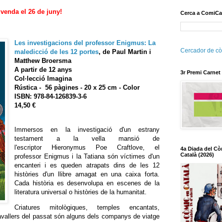
 venda el 26 de juny!
Cerca a ComiCa
Les investigacions del professor Enigmus: La
Cercador de cò
maledicció de les 12 portes
, de Paul Martin i
Matthew Broersma
A partir de 12 anys
3r Premi Carnet
Col·lecció Imagina
Rústica - 56 pàgines - 20 x 25 cm - Color
ISBN: 978-84-126839-3-6
14,50 €
Immersos en la investigació d'un estrany
testament a la vella mansió de
l'escriptor Hieronymus Poe Craftlove, el
4a Diada del Cò
Català (2026)
professor Enigmus i la Tatiana són víctimes d'un
encanteri i es queden atrapats dins de les 12
històries d'un llibre amagat en una caixa forta.
Cada història es desenvolupa en escenes de la
literatura universal o històries de la humanitat.
Criatures mitològiques, temples encantats,
avallers del passat són alguns dels companys de viatge