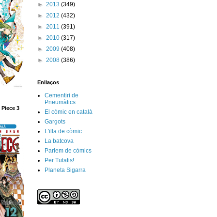
►
2013
(349)
►
2012
(432)
►
2011
(391)
►
2010
(317)
►
2009
(408)
►
2008
(386)
Enllaços
Cementiri de
Pneumàtics
 Piece 3
El còmic en català
Gargots
L'illa de còmic
La batcova
Parlem de còmics
Per Tutatis!
Planeta Sigarra