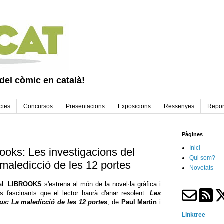
 del còmic en català!
cies
Concursos
Presentacions
Exposicions
Ressenyes
Repor
Pàgines
Inici
ooks: Les investigacions del
Qui som?
maledicció de les 12 portes
Novetats
al.
LIBROOKS
s'estrena al món de la novel·la gràfica i
fascinants que el lector haurà d'anar resolent:
Les
us: La maledicció de les 12 portes
, de
Paul Martin
i
Linktree