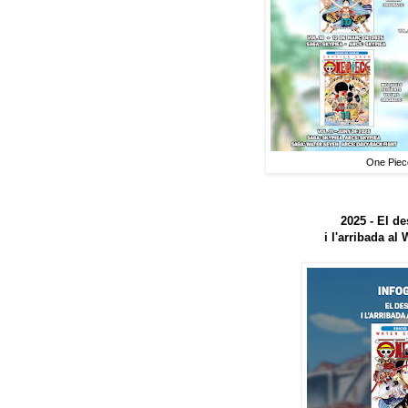
One Piece
2025 - El d
i l'arribada al 