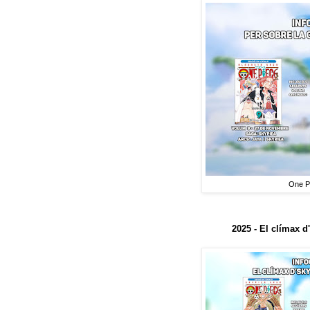
One Pi
2025 - El clímax d