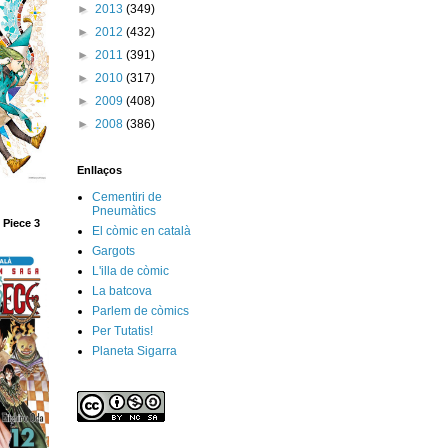
►
2013
(349)
►
2012
(432)
►
2011
(391)
►
2010
(317)
►
2009
(408)
►
2008
(386)
Enllaços
Cementiri de
Pneumàtics
 Piece 3
El còmic en català
Gargots
L'illa de còmic
La batcova
Parlem de còmics
Per Tutatis!
Planeta Sigarra