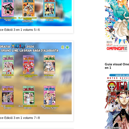
e Edició 3 en 1 volums 5 i 6
Guia visual One
en 1
e Edició 3 en 1 volums 7 i 8