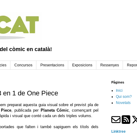
 del còmic en català!
cies
Concursos
Presentacions
Exposicions
Ressenyes
Repor
Pàgines
Inici
 3 en 1 de One Piece
Qui som?
Novetats
hem preparat aquesta guia visual sobre el previst pla de
 Piece
, publicada per
Planeta Cómic
, començant pel
pida i visual que conté cada un dels triples volums.
portades que falten i també sapiguem els títols dels
Linktree