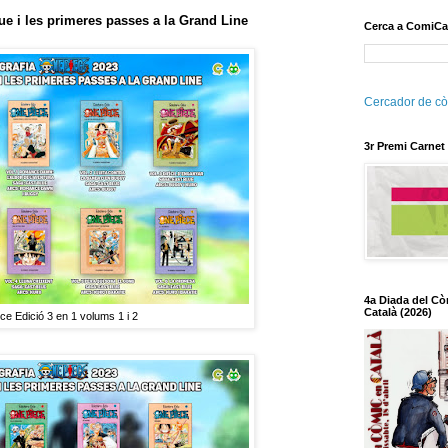
lue i les primeres passes a la Grand Line
Cerca a ComiCa
Cercador de cò
3r Premi Carnet
4a Diada del Cò
Català (2026)
e Edició 3 en 1 volums 1 i 2