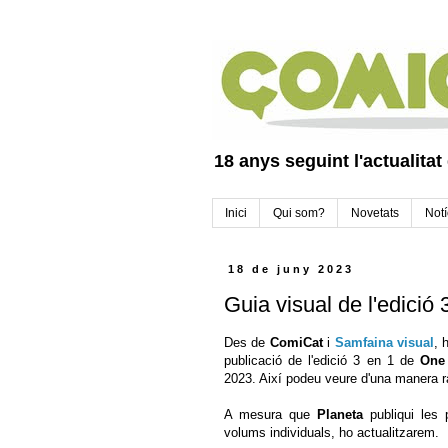
18 anys seguint l'actualitat
Inici
Qui som?
Novetats
Notí
18 de juny 2023
Guia visual de l'edició
Des de
ComiCat
i
Samfaina visual
, 
publicació de l'edició 3 en 1 de
One
2023. Així podeu veure d'una manera rà
A mesura que
Planeta
publiqui les 
volums individuals, ho actualitzarem.