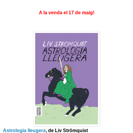
A la venda el 17 de maig!
Astrologia lleugera
, de Liv Strömquist