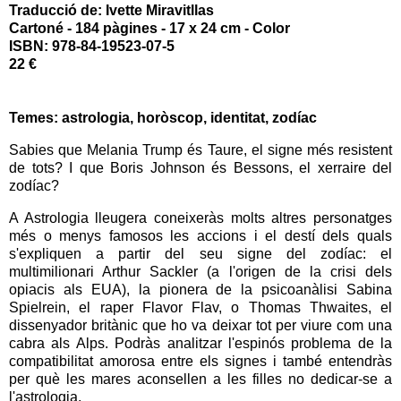
Traducció de: Ivette Miravitllas
Cartoné - 184 pàgines - 17 x 24 cm - Color
ISBN: 978-84-19523-07-5
22 €
Temes: astrologia, horòscop, identitat, zodíac
Sabies que Melania Trump és Taure, el signe més resistent
de tots? I que Boris Johnson és Bessons, el xerraire del
zodíac?
A Astrologia lleugera coneixeràs molts altres personatges
més o menys famosos les accions i el destí dels quals
s'expliquen a partir del seu signe del zodíac: el
multimilionari Arthur Sackler (a l'origen de la crisi dels
opiacis als EUA), la pionera de la psicoanàlisi Sabina
Spielrein, el raper Flavor Flav, o Thomas Thwaites, el
dissenyador britànic que ho va deixar tot per viure com una
cabra als Alps. Podràs analitzar l'espinós problema de la
compatibilitat amorosa entre els signes i també entendràs
per què les mares aconsellen a les filles no dedicar-se a
l'astrologia.