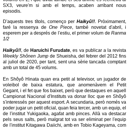
SX3, veure'm si amb el temps, acaben arribant nous
episodis.
D'aquests tres títols, començo per
Haikyû!!
. Pròximament,
faré la ressenya de
One Piece
, també novetat d'abril, i
esperem per a després de l'estiu, el primer volum de
Ranma
1/2
Haikyû!!
, de
Haruichi Furudate
, es va publicar a la revista
Weekly Shônen Jump
de Shueisha, del febrer del 2012 fins
al juliol de 2020, per tant, sent una sèrie tancada comptant
amb un total de 45 volums.
En Shôyô Hinata quan era petit al televisor, un jugador de
voleibol de baixa estatura, que anomenàvem el Petit
Gegant, i el fet que fos baixet, però que destaques en aquell
Campionat Nacional d'Instituts va donar lloc que en Shôyô
s'interessés per aquest esport. A secundaria, però només va
poder jugar un petit oficial, quan feia tercer, amb un equip, el
de l'institut Yukigaoka, agafat amb pinces. Allà va destacar
pels seus salts, però malgrat tot va ser eliminat per l'equip
de l'institut Kitagawa Daiichi, amb en Tobio Kageyama, com