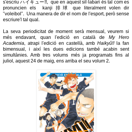
s'escriu ハイキュー!!, que en aquest sil·labari és tal com es
pronuncien els kanji 排球 que literalment volen dir
"voleibol". Una manera de dir el nom de l'esport, però sense
escriure'l tal qual.
La seva periodicitat de moment serà mensual, veurem si
més endavant, quan l'edició en català de
My Hero
Academia
, atrapi l'edició en castellà, amb
Haikyû!!
la fan
bimensual, i així les dues edicions també acabin sent
simultànies. Amb tres volums més ja programats fins al
juliol, aquest 24 de maig, ens arriba el seu volum 2.