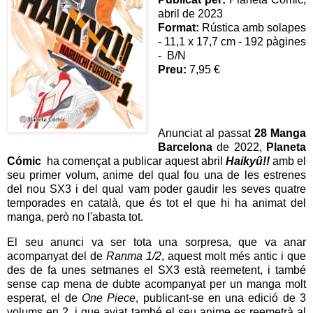
abril de 2023
Format:
Rústica amb solapes
- 11,1 x 17,7 cm - 192 pàgines
- B/N
Preu:
7,95 €
Anunciat al passat
28 Manga
Barcelona
de 2022,
Planeta
Cómic
ha començat a publicar aquest abril
Haikyû!!
amb el
seu primer volum, anime del qual fou una de les estrenes
del nou SX3 i del qual vam poder gaudir les seves quatre
temporades en català, que és tot el que hi ha animat del
manga, però no l'abasta tot.
El seu anunci va ser tota una sorpresa, que va anar
acompanyat del de
Ranma 1/2
, aquest molt més antic i que
des de fa unes setmanes el SX3 està reemetent, i també
sense cap mena de dubte acompanyat per un manga molt
esperat, el de
One Piece
, publicant-se en una edició de 3
volums en 2, i que aviat també el seu anime es reemetrà al