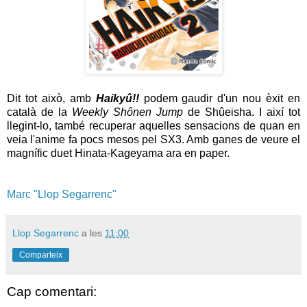
Dit tot això, amb
Haikyû!!
podem gaudir d'un nou èxit en
català de la
Weekly Shônen Jump
de Shûeisha. I així tot
llegint-lo, també recuperar aquelles sensacions de quan en
veia l'anime fa pocs mesos pel SX3. Amb ganes de veure el
magnífic duet Hinata-Kageyama ara en paper.
Marc "Llop Segarrenc"
Llop Segarrenc
a les
11:00
Comparteix
Cap comentari: