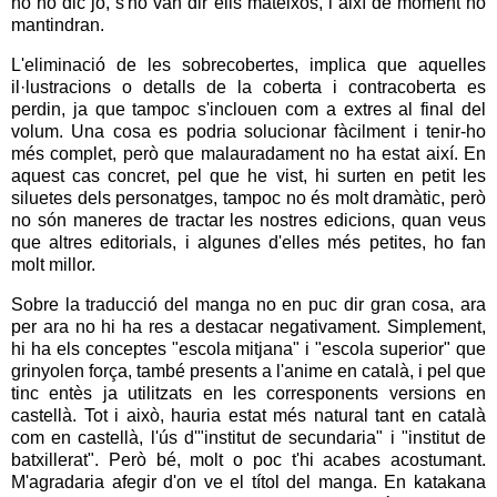
no ho dic jo, s'ho van dir ells mateixos, i així de moment ho
mantindran.
L'eliminació de les sobrecobertes, implica que aquelles
il·lustracions o detalls de la coberta i contracoberta es
perdin, ja que tampoc s'inclouen com a extres al final del
volum. Una cosa es podria solucionar fàcilment i tenir-ho
més complet, però que malauradament no ha estat així. En
aquest cas concret, pel que he vist, hi surten en petit les
siluetes dels personatges, tampoc no és molt dramàtic, però
no són maneres de tractar les nostres edicions, quan veus
que altres editorials, i algunes d'elles més petites, ho fan
molt millor.
Sobre la traducció del manga no en puc dir gran cosa, ara
per ara no hi ha res a destacar negativament. Simplement,
hi ha els conceptes "escola mitjana" i "escola superior" que
grinyolen força, també presents a l'anime en català, i pel que
tinc entès ja utilitzats en les corresponents versions en
castellà. Tot i això, hauria estat més natural tant en català
com en castellà, l'ús d'"institut de secundaria" i "institut de
batxillerat". Però bé, molt o poc t'hi acabes acostumant.
M'agradaria afegir d'on ve el títol del manga. En katakana