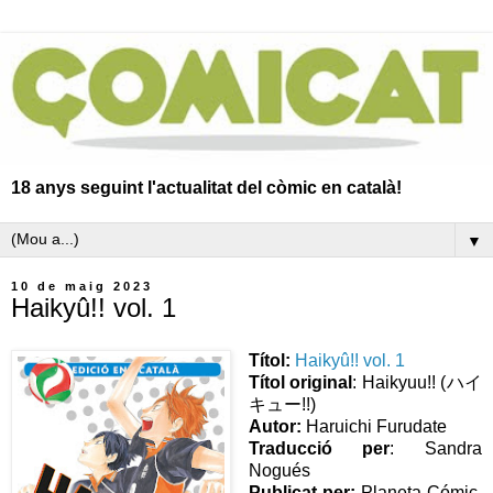
18 anys seguint l'actualitat del còmic en català!
▼
10 de maig 2023
Haikyû!! vol. 1
Títol:
Haikyû!! vol. 1
Títol original
: Haikyuu!! (ハイ
キュー!!)
Autor:
Haruichi Furudate
Traducció per
: Sandra
Nogués
Publicat per:
Planeta Cómic,