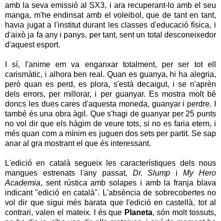
amb la seva emissió al SX3, i ara recuperant-lo amb el seu
manga, m'he endinsat amb el voleibol, que de tant en tant,
havia jugat a l'institut durant les classes d'educació física, i
d'això ja fa any i panys, per tant, sent un total desconeixedor
d'aquest esport.
I sí, l'anime em va enganxar totalment, per ser tot ell
carismàtic, i alhora ben real. Quan es guanya, hi ha alegria,
però quan es perd, es plora, s'està decaigut, i se n'aprèn
dels errors, per millorar, i per guanyar. Es mostra molt bé
doncs les dues cares d'aquesta moneda, guanyar i perdre. I
també és una obra àgil. Que s'hagi de guanyar per 25 punts
no vol dir que els hàgim de veure tots, si no es faria etern, i
més quan com a mínim es juguen dos sets per partit. Se sap
anar al gra mostrant el que és interessant.
L'edició en català segueix les característiques dels nous
mangues estrenats l'any passat,
Dr. Slump
i
My Hero
Academia
, sent rústica amb solapes i amb la franja blava
indicant "edició en català". L'absència de sobrecobertes no
vol dir que sigui més barata que l'edició en castellà, tot al
contrari, valen el mateix. I és que
Planeta
, són molt tossuts,