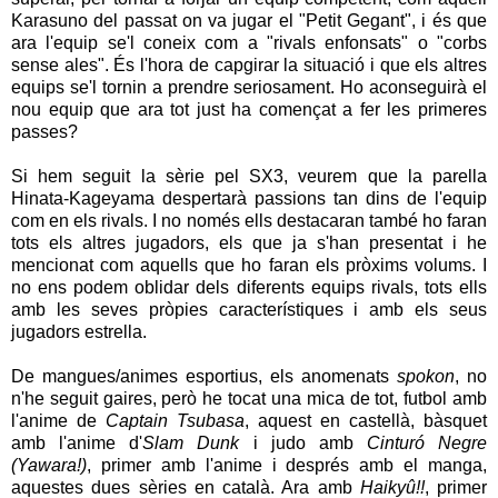
Karasuno del passat on va jugar el "Petit Gegant", i és que
ara l'equip se'l coneix com a "rivals enfonsats" o "corbs
sense ales". És l'hora de capgirar la situació i que els altres
equips se'l tornin a prendre seriosament. Ho aconseguirà el
nou equip que ara tot just ha començat a fer les primeres
passes?
Si hem seguit la sèrie pel SX3, veurem que la parella
Hinata-Kageyama despertarà passions tan dins de l'equip
com en els rivals. I no només ells destacaran també ho faran
tots els altres jugadors, els que ja s'han presentat i he
mencionat com aquells que ho faran els pròxims volums. I
no ens podem oblidar dels diferents equips rivals, tots ells
amb les seves pròpies característiques i amb els seus
jugadors estrella.
De mangues/animes esportius, els anomenats
spokon
, no
n'he seguit gaires, però he tocat una mica de tot, futbol amb
l'anime de
Captain Tsubasa
, aquest en castellà, bàsquet
amb l'anime d'
Slam Dunk
i judo amb
Cinturó Negre
(Yawara!)
, primer amb l'anime i després amb el manga,
aquestes dues sèries en català. Ara amb
Haikyû!!
, primer