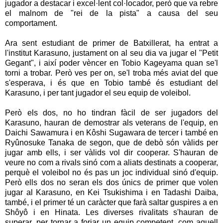
jugador a destacar i excel·lent col·locador, però que va rebre
el malnom de "rei de la pista" a causa del seu
comportament.
Ara sent estudiant de primer de Batxillerat, ha entrat a
l'institut Karasuno, justament on al seu dia va jugar el "Petit
Gegant", i així poder vèncer en Tobio Kageyama quan se'l
torni a trobar. Però ves per on, se'l troba més aviat del que
s'esperava, i és que en Tobio també és estudiant del
Karasuno, i per tant jugador el seu equip de voleibol.
Però els dos, no ho tindran fàcil de ser jugadors del
Karasuno, hauran de demostrar als veterans de l'equip, en
Daichi Sawamura i en Kôshi Sugawara de tercer i també en
Ryûnosuke Tanaka de segon, que de debò són vàlids per
jugar amb ells, i ser vàlids vol dir cooperar. S'hauran de
veure no com a rivals sinó com a aliats destinats a cooperar,
perquè el voleibol no és pas un joc individual sinó d'equip.
Però ells dos no seran els dos únics de primer que volen
jugar al Karasuno, en Kei Tsukishima i en Tadashi Daiba,
també, i el primer té un caràcter que farà saltar guspires a en
Shôyô i en Hinata. Les diverses rivalitats s'hauran de
superar, per tornar a forjar un equip competent, com aquell