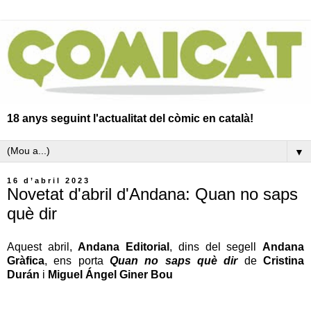
18 anys seguint l'actualitat del còmic en català!
▼
16 d’abril 2023
Novetat d'abril d'Andana: Quan no saps
què dir
Aquest abril,
Andana Editorial
, dins del segell
Andana
Gràfica
, ens porta
Quan no saps què dir
de
Cristina
Durán
i
Miguel Ángel Giner Bou