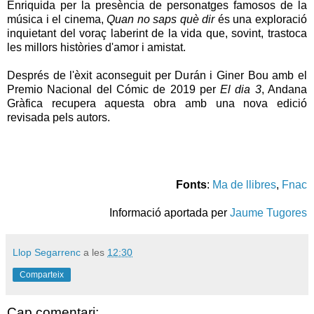
Enriquida per la presència de personatges famosos de la
música i el cinema,
Quan no saps què dir
és una exploració
inquietant del voraç laberint de la vida que, sovint, trastoca
les millors històries d'amor i amistat.
Després de l'èxit aconseguit per Durán i Giner Bou amb el
Premio Nacional del Cómic de 2019 per
El dia 3
, Andana
Gràfica recupera aquesta obra amb una nova edició
revisada pels autors.
Fonts
:
Ma de llibres
,
Fnac
Informació aportada per
Jaume Tugores
Llop Segarrenc
a les
12:30
Comparteix
Cap comentari: