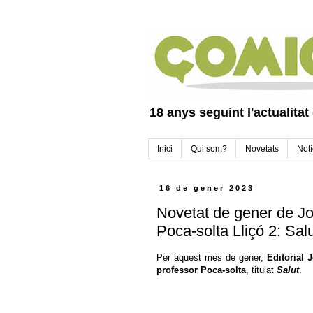
18 anys seguint l'actualitat
Inici
Qui som?
Novetats
Notí
16 de gener 2023
Novetat de gener de Jov
Poca-solta Lliçó 2: Sal
Per aquest mes de gener,
Editorial 
professor Poca-solta
, titulat
Salut
.