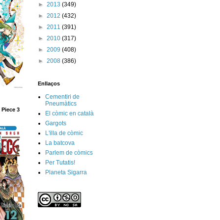
►
2013
(349)
►
2012
(432)
►
2011
(391)
►
2010
(317)
►
2009
(408)
►
2008
(386)
Enllaços
Cementiri de
Pneumàtics
 Piece 3
El còmic en català
Gargots
L'illa de còmic
La batcova
Parlem de còmics
Per Tutatis!
Planeta Sigarra