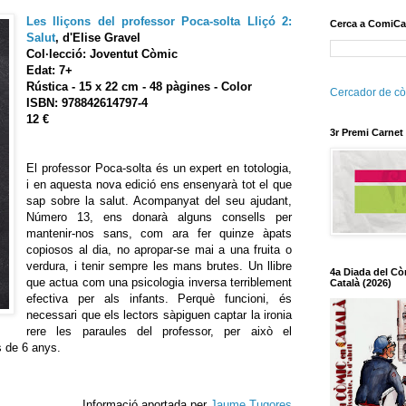
Les lliçons del professor Poca-solta Lliçó 2:
Cerca a ComiCa
Salut
,
d'Elise Gravel
Col·lecció: Joventut Còmic
Edat: 7+
Rústica - 15 x 22 cm - 48 pàgines - Color
Cercador de cò
ISBN: 978842614797-4
12 €
3r Premi Carnet
El professor Poca-solta és un expert en totologia,
i en aquesta nova edició ens ensenyarà tot el que
sap sobre la salut. Acompanyat del seu ajudant,
Número 13, ens donarà alguns consells per
mantenir-nos sans, com ara fer quinze àpats
copiosos al dia, no apropar-se mai a una fruita o
verdura, i tenir sempre les mans brutes. Un llibre
4a Diada del Cò
que actua com una psicologia inversa terriblement
Català (2026)
efectiva per als infants. Perquè funcioni, és
necessari que els lectors sàpiguen captar la ironia
rere les paraules del professor, per això el
 de 6 anys.
Informació aportada per
Jaume Tugores