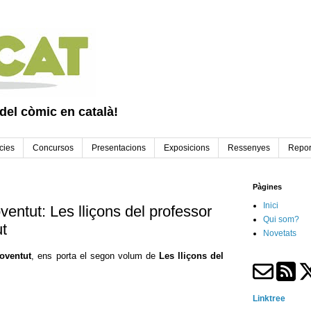
 del còmic en català!
cies
Concursos
Presentacions
Exposicions
Ressenyes
Repor
Pàgines
Inici
entut: Les lliçons del professor
Qui som?
ut
Novetats
Joventut
, ens porta el segon volum de
Les lliçons del
Linktree