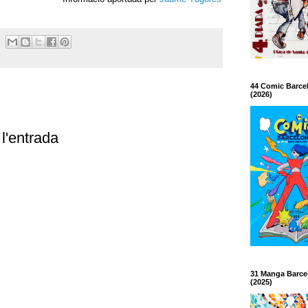
44 Comic Barce
(2026)
l'entrada
31 Manga Barce
(2025)