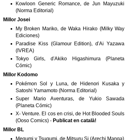
Kowloon Generic Romance, de Jun Mayuzuki
(Norma Editorial)
Millor Josei
My Broken Mariko, de Waka Hirako (Milky Way
Ediciones)
Paradise Kiss (Glamour Edition), d'Ai Yazawa
(IVREA)
Tokyo Girls, d'Akiko Higashimura (Planeta
Cómic)
Millor Kodomo
Pokémon Sol y Luna, de Hidenori Kusaka y
Satoshi Yamamoto (Norma Editorial)
Super Mario Aventuras, de Yukio Sawada
(Planeta Cómic)
X- Venture. El cos en crisi, de Hot Blooded Souls
(Ooso Comics) -
Publicat en català!
Millor BL
Megumi y Tsugumi, de Mitsuru Si (Arechi Manga)