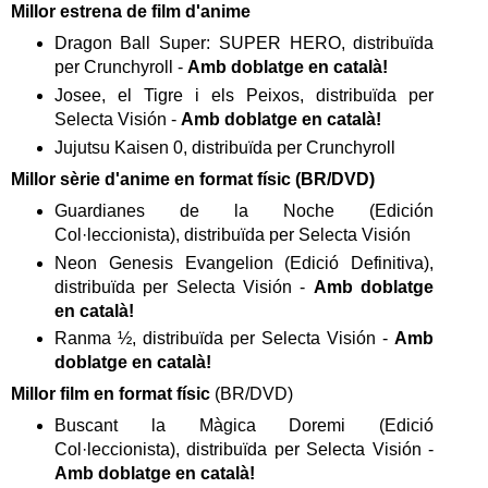
Millor estrena de film d'anime
Dragon Ball Super: SUPER HERO, distribuïda
per Crunchyroll -
Amb doblatge en català!
Josee, el Tigre i els Peixos, distribuïda per
Selecta Visión -
Amb doblatge en català!
Jujutsu Kaisen 0, distribuïda per Crunchyroll
Millor sèrie d'anime en format físic (BR/DVD)
Guardianes de la Noche (Edición
Col·leccionista), distribuïda per Selecta Visión
Neon Genesis Evangelion (Edició Definitiva),
distribuïda per Selecta Visión -
Amb doblatge
en català!
Ranma ½, distribuïda per Selecta Visión -
Amb
doblatge en català!
Millor film en format físic
(BR/DVD)
Buscant la Màgica Doremi (Edició
Col·leccionista), distribuïda per Selecta Visión -
Amb doblatge en català!