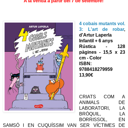
A la venda a partir del 7 de setembre!
4 cobais mutants vol.
3: L'art de robar
,
d'Artur Laperla
Infantil + 6 anys
Rústica - 128
pàgines - 15,5 x 23
cm - Color
ISBN:
9788418279959
13,90€
CRIATS COM A
ANIMALS DE
LABORATORI, LA
BRÒQUIL, LA
BORRISSOL, EN
SAMSÓ I EN CUQUÍSSIM VAN SER VÍCTIMES DE