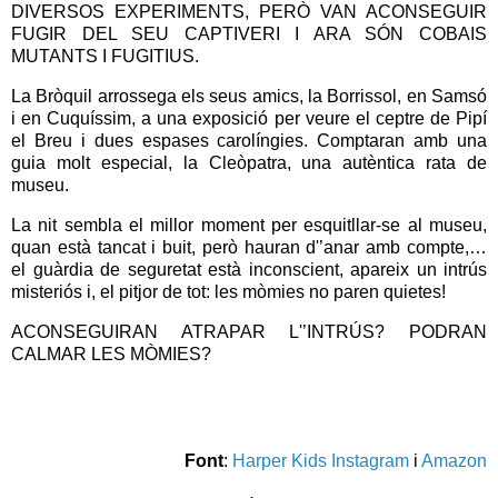
DIVERSOS EXPERIMENTS, PERÒ VAN ACONSEGUIR
FUGIR DEL SEU CAPTIVERI I ARA SÓN COBAIS
MUTANTS I FUGITIUS.
La Bròquil arrossega els seus amics, la Borrissol, en Samsó
i en Cuquíssim, a una exposició per veure el ceptre de Pipí
el Breu i dues espases carolíngies. Comptaran amb una
guia molt especial, la Cleòpatra, una autèntica rata de
museu.
La nit sembla el millor moment per esquitllar-se al museu,
quan està tancat i buit, però hauran d'’anar amb compte,…
el guàrdia de seguretat està inconscient, apareix un intrús
misteriós i, el pitjor de tot: les mòmies no paren quietes!
ACONSEGUIRAN ATRAPAR L'’INTRÚS? PODRAN
CALMAR LES MÒMIES?
Font
:
Harper Kids Instagram
i
Amazon