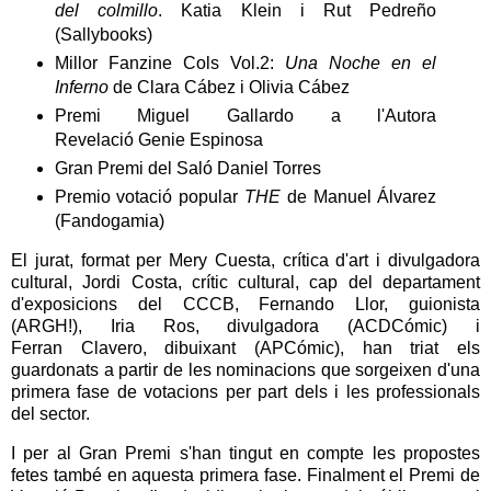
del colmillo
. Katia Klein i Rut Pedreño
(Sallybooks)
Millor Fanzine Cols Vol.2:
Una Noche en el
Inferno
de Clara Cábez i Olivia Cábez
Premi Miguel Gallardo a l'Autora
Revelació Genie Espinosa
Gran Premi del Saló Daniel Torres
Premio votació popular
THE
de Manuel Álvarez
(Fandogamia)
El jurat, format per Mery Cuesta, crítica d'art i divulgadora
cultural, Jordi Costa, crític cultural, cap del departament
d'exposicions del CCCB, Fernando Llor, guionista
(ARGH!), Iria Ros, divulgadora (ACDCómic) i
Ferran Clavero, dibuixant (APCómic), han triat els
guardonats a partir de les nominacions que sorgeixen d'una
primera fase de votacions per part dels i les professionals
del sector.
I per al Gran Premi s'han tingut en compte les propostes
fetes també en aquesta primera fase. Finalment el Premi de