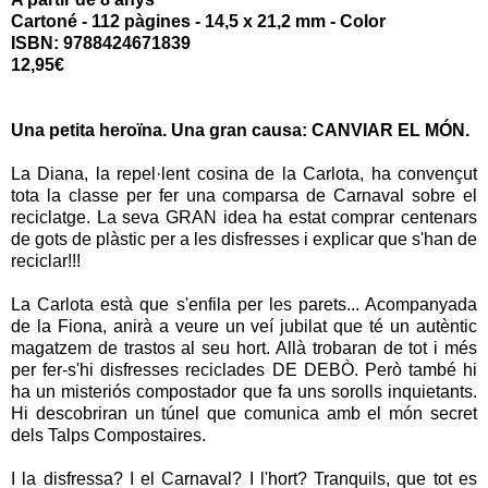
Cartoné - 112 pàgines - 14,5 x 21,2 mm - Color
ISBN: 9788424671839
12,95€
Una petita heroïna. Una gran causa: CANVIAR EL MÓN.
La Diana, la repel·lent cosina de la Carlota, ha convençut
tota la classe per fer una comparsa de Carnaval sobre el
reciclatge. La seva GRAN idea ha estat comprar centenars
de gots de plàstic per a les disfresses i explicar que s'han de
reciclar!!!
La Carlota està que s'enfila per les parets... Acompanyada
de la Fiona, anirà a veure un veí jubilat que té un autèntic
magatzem de trastos al seu hort. Allà trobaran de tot i més
per fer-s'hi disfresses reciclades DE DEBÒ. Però també hi
ha un misteriós compostador que fa uns sorolls inquietants.
Hi descobriran un túnel que comunica amb el món secret
dels Talps Compostaires.
I la disfressa? I el Carnaval? I l'hort? Tranquils, que tot es