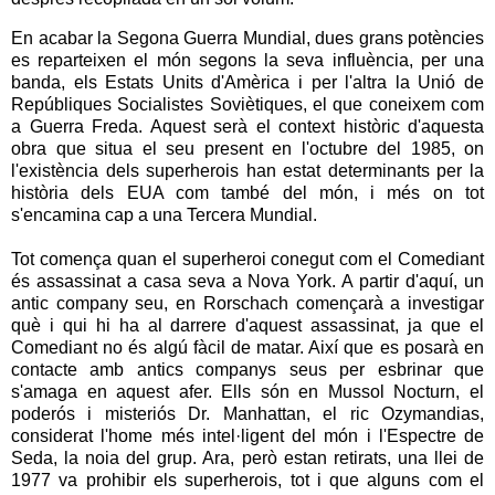
En acabar la Segona Guerra Mundial, dues grans potències
es reparteixen el món segons la seva influència, per una
banda, els Estats Units d'Amèrica i per l'altra la Unió de
Repúbliques Socialistes Soviètiques, el que coneixem com
a Guerra Freda. Aquest serà el context històric d'aquesta
obra que situa el seu present en l'octubre del 1985, on
l'existència dels superherois han estat determinants per la
història dels EUA com també del món, i més on tot
s'encamina cap a una Tercera Mundial.
Tot comença quan el superheroi conegut com el Comediant
és assassinat a casa seva a Nova York. A partir d'aquí, un
antic company seu, en Rorschach començarà a investigar
què i qui hi ha al darrere d'aquest assassinat, ja que el
Comediant no és algú fàcil de matar. Així que es posarà en
contacte amb antics companys seus per esbrinar que
s'amaga en aquest afer. Ells són en Mussol Nocturn, el
poderós i misteriós Dr. Manhattan, el ric Ozymandias,
considerat l'home més intel·ligent del món i l'Espectre de
Seda, la noia del grup. Ara, però estan retirats, una llei de
1977 va prohibir els superherois, tot i que alguns com el