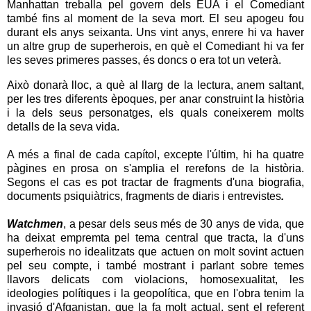
Manhattan treballa pel govern dels EUA i el Comediant
també fins al moment de la seva mort. El seu apogeu fou
durant els anys seixanta. Uns vint anys, enrere hi va haver
un altre grup de superherois, en què el Comediant hi va fer
les seves primeres passes, és doncs o era tot un veterà.
Això donarà lloc, a què al llarg de la lectura, anem saltant,
per les tres diferents èpoques, per anar construint la història
i la dels seus personatges, els quals coneixerem molts
detalls de la seva vida.
A més a final de cada capítol, excepte l'últim, hi ha quatre
pàgines en prosa on s'amplia el rerefons de la història.
Segons el cas es pot tractar de fragments d'una biografia,
documents psiquiàtrics, fragments de diaris i entrevistes
.
Watchmen
, a pesar dels seus més de 30 anys de vida, que
ha deixat empremta pel tema central que tracta, la d'uns
superherois no idealitzats que actuen on molt sovint actuen
pel seu compte, i també mostrant i parlant sobre temes
llavors delicats com violacions, homosexualitat, les
ideologies polítiques i la geopolítica, que en l'obra tenim la
invasió d'Afganistan, que la fa molt actual, sent el referent