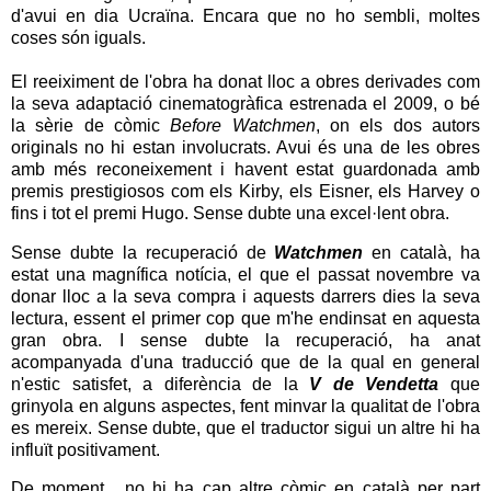
d'avui en dia Ucraïna. Encara que no ho sembli, moltes
coses són iguals.
El reeiximent de l'obra ha donat lloc a obres derivades com
la seva adaptació cinematogràfica estrenada el 2009, o bé
la sèrie de còmic
Before Watchmen
, on els dos autors
originals no hi estan involucrats. Avui és una de les obres
amb més reconeixement i havent estat guardonada amb
premis prestigiosos com els Kirby, els Eisner, els Harvey o
fins i tot el premi Hugo. Sense dubte una excel·lent obra.
Sense dubte la recuperació de
Watchmen
en català, ha
estat una magnífica notícia, el que el passat novembre va
donar lloc a la seva compra i aquests darrers dies la seva
lectura, essent el primer cop que m'he endinsat en aquesta
gran obra. I sense dubte la recuperació, ha anat
acompanyada d'una traducció que de la qual en general
n'estic satisfet, a diferència de la
V de Vendetta
que
grinyola en alguns aspectes, fent minvar la qualitat de l'obra
es mereix. Sense dubte, que el traductor sigui un altre hi ha
influït positivament.
De moment , no hi ha cap altre còmic en català per part