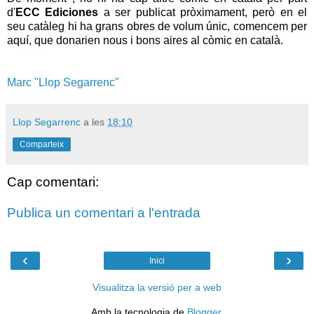
d'
ECC Ediciones
a ser publicat pròximament, però en el
seu catàleg hi ha grans obres de volum únic, comencem per
aquí, que donarien nous i bons aires al còmic en català.
Marc "Llop Segarrenc"
Llop Segarrenc
a les
18:10
Comparteix
Cap comentari:
Publica un comentari a l'entrada
‹
›
Inici
Visualitza la versió per a web
Amb la tecnologia de
Blogger
.