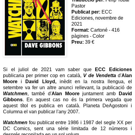
Pastor
Publicat per:
ECC
Ediciones, novembre de
2021
Format:
Cartoné - 416
pàgines - Color
Preu:
39 €
Si el juliol de 2021 vam saber que
ECC Ediciones
publicaria per primer cop en català,
V de Vendetta
d'
Alan
Moore
i
David Lloyd,
inèdit en la nostra llengua, el
setembre va fer un altre anunci rellevant, la publicació de
Watchmen
, també d'
Alan Moore
juntament amb
David
Gibbons
. En aquest cas no és la primera vegada que
aquest títol es publica en català.
Planeta DeAgostoni i
Columna el van publicar l'any 2007.
Watchmen
fou publicat entre 1986 i 1987 del segle XX per
DC Comics, sent una sèrie limitada de 12 números i
després recopilada en un sol volum.