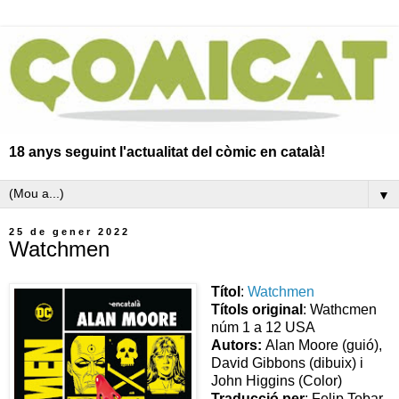
18 anys seguint l'actualitat del còmic en català!
▼
25 de gener 2022
Watchmen
Títol
:
Watchmen
Títols original
: Wathcmen
núm 1 a 12 USA
Autors:
Alan Moore (guió),
David Gibbons (dibuix) i
John Higgins (Color)
Traducció per
: Felip Tobar