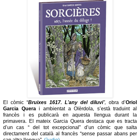
El còmic “
Bruixes 1617. L’any del diluvi
”,
obra d’
Oriol
Garcia Quera
i ambientat a Olèrdola, s’està traduint al
francès i es publicarà en aquesta llengua durant la
primavera. El mateix Garcia Quera destaca que es tracta
d’un cas “ del tot excepcional” d’un còmic que salta
directament del català al francès “sense passar abans per
cap altra llengua”.
(àudio)