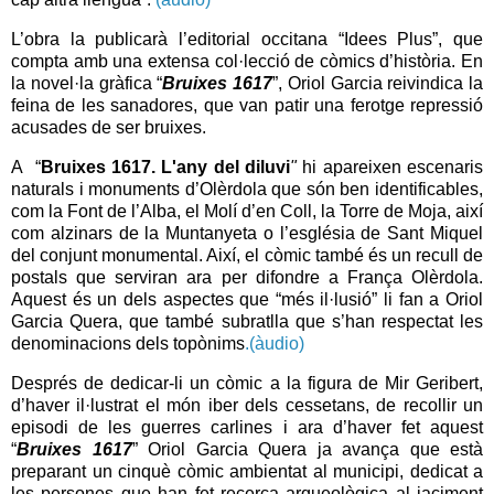
L’obra la publicarà l’editorial occitana “Idees Plus”, que
compta amb una extensa col·lecció de còmics d’història. En
la novel·la gràfica “
Bruixes 1617
”, Oriol Garcia reivindica la
feina de les sanadores, que van patir una ferotge repressió
acusades de ser bruixes.
A “
Bruixes 1617. L'any del diluvi
"
hi apareixen escenaris
naturals i monuments d’Olèrdola que són ben identificables,
com la Font de l’Alba, el Molí d’en Coll, la Torre de Moja, així
com alzinars de la Muntanyeta o l’església de Sant Miquel
del conjunt monumental. Així, el còmic també és un recull de
postals que serviran ara per difondre a França Olèrdola.
Aquest és un dels aspectes que “més il·lusió” li fan a Oriol
Garcia Quera, que també subratlla que s’han respectat les
denominacions dels topònims
.(àudio)
Després de dedicar-li un còmic a la figura de Mir Geribert,
d’haver il·lustrat el món iber dels cessetans, de recollir un
episodi de les guerres carlines i ara d’haver fet aquest
“
Bruixes 1617
” Oriol Garcia Quera ja avança que està
preparant un cinquè còmic ambientat al municipi, dedicat a
les persones que han fet recerca arqueològica al jaciment