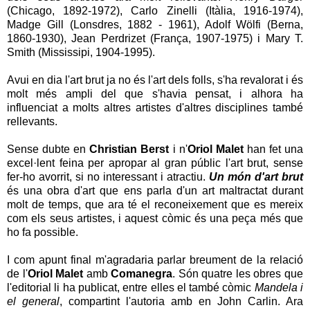
(Chicago, 1892-1972), Carlo Zinelli (Itàlia, 1916-1974),
Madge Gill (Lonsdres, 1882 - 1961), Adolf Wölfi (Berna,
1860-1930), Jean Perdrizet (França, 1907-1975) i Mary T.
Smith (Mississipi, 1904-1995).
Avui en dia l'art brut ja no és l'art dels folls, s'ha revalorat i és
molt més ampli del que s'havia pensat, i alhora ha
influenciat a molts altres artistes d'altres disciplines també
rellevants.
Sense dubte en
Christian Berst
i n'
Oriol Malet
han fet una
excel·lent feina per apropar al gran públic l'art brut, sense
fer-ho avorrit, si no interessant i atractiu.
Un món d'art brut
és una obra d'art que ens parla d'un art maltractat durant
molt de temps, que ara té el reconeixement que es mereix
com els seus artistes, i aquest còmic és una peça més que
ho fa possible.
I com apunt final m'agradaria parlar breument de la relació
de l'
Oriol Malet
amb
Comanegra
. Són quatre les obres que
l'editorial li ha publicat, entre elles el també còmic
Mandela i
el general
, compartint l'autoria amb en John Carlin. Ara