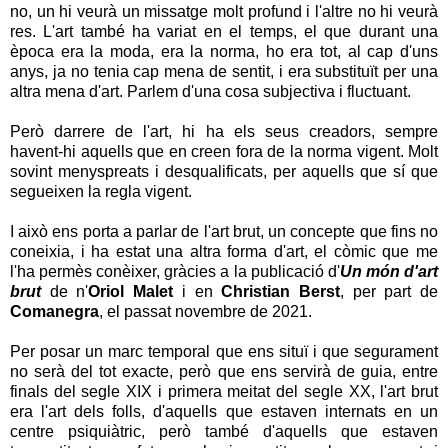
no, un hi veurà un missatge molt profund i l'altre no hi veurà
res. L'art també ha variat en el temps, el que durant una
època era la moda, era la norma, ho era tot, al cap d'uns
anys, ja no tenia cap mena de sentit, i era substituït per una
altra mena d'art. Parlem d'una cosa subjectiva i fluctuant.
Però darrere de l'art, hi ha els seus creadors, sempre
havent-hi aquells que en creen fora de la norma vigent. Molt
sovint menyspreats i desqualificats, per aquells que sí que
segueixen la regla vigent.
I això ens porta a parlar de l'art brut, un concepte que fins no
coneixia, i ha estat una altra forma d'art, el còmic que me
l'ha permès conèixer, gràcies a la publicació d'
Un món d'art
brut
de n'
Oriol Malet
i en
Christian Berst
, per part de
Comanegra
, el passat novembre de 2021.
Per posar un marc temporal que ens situï i que segurament
no serà del tot exacte, però que ens servirà de guia, entre
finals del segle XIX i primera meitat del segle XX, l'art brut
era l'art dels folls, d'aquells que estaven internats en un
centre psiquiàtric, però també d'aquells que estaven