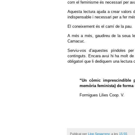
com el feminisme és necessari per ava
Aquesta lectura ajuda a crear valors d’
indispensable i necessari per a fer més
El coneixement és el camí de la pau.
A més a més, gaudireu de la seua le
Camacuc.
Serviu-vos d’aquestes píndoles per
continguts. Encara avui hi ha molt de
obligatori que li dediquem una lectura 
“Un còmic imprescindible p
memòria feminista) de forma e
Formigues Lilies Coop. V.
Publicat per
Llop Segarrenc
a les
15:55