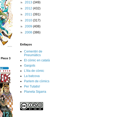
►
2013
(349)
►
2012
(432)
►
2011
(391)
►
2010
(317)
►
2009
(408)
►
2008
(386)
Enllaços
Cementiri de
Pneumàtics
 Piece 3
El còmic en català
Gargots
L'illa de còmic
La batcova
Parlem de còmics
Per Tutatis!
Planeta Sigarra