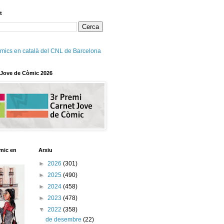
t
mics en català del CNL de Barcelona
 Jove de Còmic 2026
mic en
Arxiu
►
2026
(301)
►
2025
(490)
►
2024
(458)
►
2023
(478)
▼
2022
(358)
de desembre
(22)