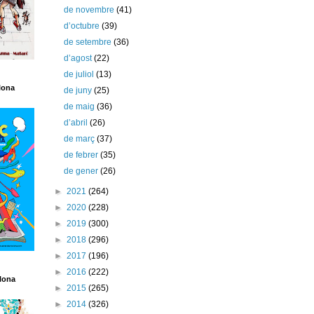
de novembre
(41)
d’octubre
(39)
de setembre
(36)
d’agost
(22)
de juliol
(13)
lona
de juny
(25)
de maig
(36)
d’abril
(26)
de març
(37)
de febrer
(35)
de gener
(26)
►
2021
(264)
►
2020
(228)
►
2019
(300)
►
2018
(296)
►
2017
(196)
►
2016
(222)
lona
►
2015
(265)
►
2014
(326)