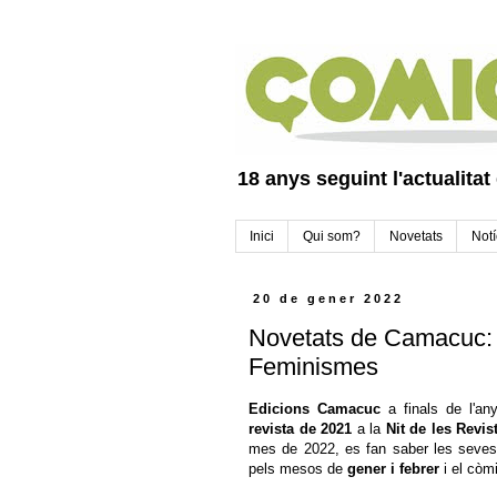
18 anys seguint l'actualitat
Inici
Qui som?
Novetats
Notí
20 de gener 2022
Novetats de Camacuc: N
Feminismes
Edicions Camacuc
a finals de l'a
revista de 2021
a
la
Nit de les Revi
mes de 2022, es fan saber les seves
pels mesos de
gener i febrer
i el còm