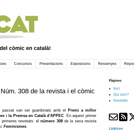
 del còmic en català!
cies
Concursos
Presentacions
Exposicions
Ressenyes
Repor
Pàgines
Inici
úm. 308 de la revista i el còmic
Qui som?
Novetats
ny passat van ser guardonats amb el
Premi a millor
stes i la Premsa en Català d'APPEC
. En aquest primer
 primeres novetats: el
número 308
de la seva revista
ic
Feminismes
.
Linktree