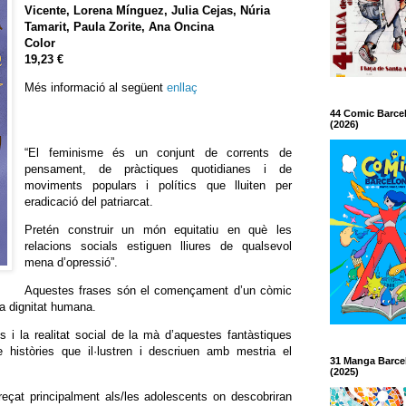
Vicente, Lorena Mínguez, Julia Cejas, Núria
Tamarit, Paula Zorite, Ana Oncina
Color
19,23 €
Més informació al següent
enllaç
44 Comic Barce
(2026)
“El feminisme és un conjunt de corrents de
pensament, de pràctiques quotidianes i de
moviments populars i polítics que lluiten per
eradicació del patriarcat.
Pretén construir un món equitatiu en què les
relacions socials estiguen lliures de qualsevol
mena d’opressió”.
Aquestes frases són el començament d’un còmic
la dignitat humana.
 i la realitat social de la mà d’aquestes fantàstiques
e històries que il·lustren i descriuen amb mestria el
31 Manga Barce
(2025)
reçat principalment als/les adolescents on descobriran