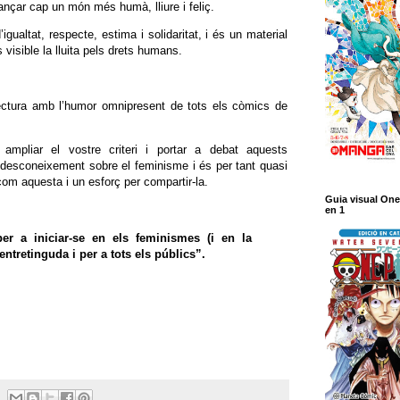
nçar cap un món més humà, lliure i feliç.
igualtat, respecte, estima i solidaritat, i és un material
 visible la lluita pels drets humans.
ctura amb l’humor omnipresent de tots els còmics de
 ampliar el vostre criteri i portar a debat aquests
 desconeixement sobre el feminisme i és per tant quasi
com aquesta i un esforç per compartir-la.
Guia visual One
en 1
er a iniciar-se en els feminismes (i en la
ntretinguda i per a tots els públics”.