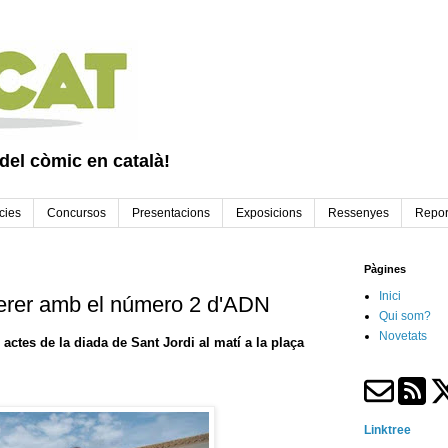
 del còmic en català!
cies
Concursos
Presentacions
Exposicions
Ressenyes
Repor
Pàgines
Inici
terer amb el número 2 d'ADN
Qui som?
Novetats
 actes de la diada de Sant Jordi al matí a la plaça
Linktree