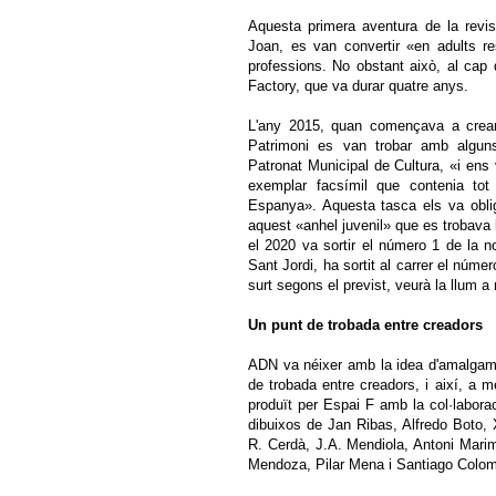
Aquesta primera aventura de la revis
Joan, es van convertir «en adults r
professions. No obstant això, al cap
Factory, que va durar quatre anys.
L'any 2015, quan començava a crear-
Patrimoni es van trobar amb algun
Patronat Municipal de Cultura, «i ens v
exemplar facsímil que contenia tot
Espanya». Aquesta tasca els va oblig
aquest «anhel juvenil» que es trobava l
el 2020 va sortir el número 1 de la n
Sant Jordi, ha sortit al carrer el núm
surt segons el previst, veurà la llum 
Un punt de trobada entre creadors
ADN va néixer amb la idea d'amalgamar 
de trobada entre creadors, i així, a
produït per Espai F amb la col·laborac
dibuixos de Jan Ribas, Alfredo Boto,
R. Cerdà, J.A. Mendiola, Antoni Marim
Mendoza, Pilar Mena i Santiago Colom