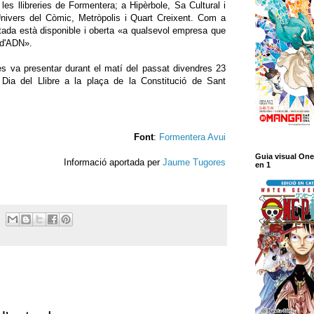
les llibreries de Formentera; a Hipèrbole, Sa Cultural i
nivers del Còmic, Metròpolis i Quart Creixent. Com a
rtada està disponible i oberta «a qualsevol empresa que
s d'ADN».
s va presentar durant el matí del passat divendres 23
 Dia del Llibre a la plaça de la Constitució de Sant
Font
:
Formentera Avui
Guia visual One
Informació aportada per
Jaume Tugores
en 1