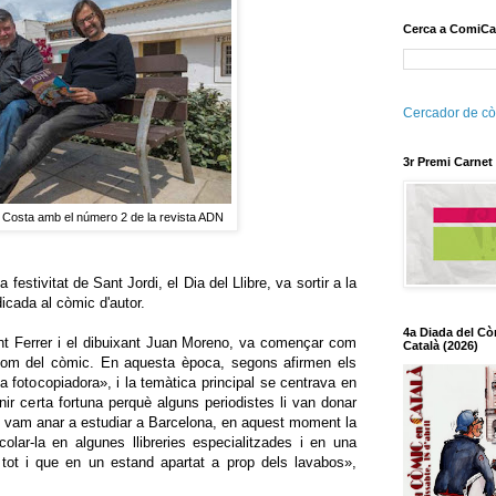
Cerca a ComiCa
Cercador de cò
3r Premi Carnet
l Costa amb el número 2 de la revista ADN
estivitat de Sant Jordi, el Dia del Llibre, va sortir a la
icada al còmic d'autor.
4a Diada del Cò
ent Ferrer i el dibuixant Juan Moreno, va començar com
Català (2026)
oom del còmic. En aquesta època, segons afirmen els
a fotocopiadora», i la temàtica principal se centrava en
enir certa fortuna perquè alguns periodistes li van donar
o vam anar a estudiar a Barcelona, ​​en aquest moment la
colar-la en algunes llibreries especialitzades i en una
tot i que en un estand apartat a prop dels lavabos»,