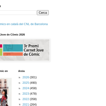
t
mics en català del CNL de Barcelona
 Jove de Còmic 2026
mic en
Arxiu
►
2026
(301)
►
2025
(490)
►
2024
(458)
►
2023
(478)
►
2022
(358)
▼
2021
(264)