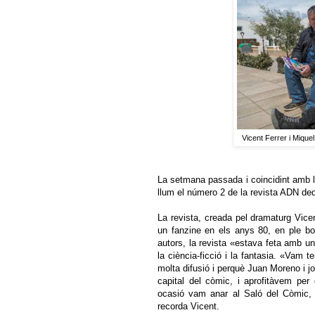
Vicent Ferrer i Mique
La setmana passada i coincidint amb la f
llum el número 2 de la revista ADN ded
La revista, creada pel dramaturg Vic
un fanzine en els anys 80, en ple b
autors, la revista «estava feta amb un
la ciència-ficció i la fantasia. «Vam t
molta difusió i perquè Juan Moreno i j
capital del còmic, i aprofitàvem per 
ocasió vam anar al Saló del Còmic, 
recorda Vicent.