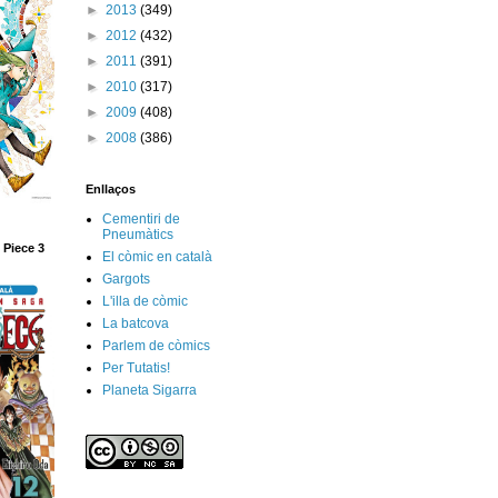
►
2013
(349)
►
2012
(432)
►
2011
(391)
►
2010
(317)
►
2009
(408)
►
2008
(386)
Enllaços
Cementiri de
Pneumàtics
 Piece 3
El còmic en català
Gargots
L'illa de còmic
La batcova
Parlem de còmics
Per Tutatis!
Planeta Sigarra