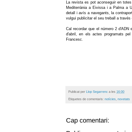
La revista es pot aconseguir en totes 
Mediterrània a Eivissa i a Palma a U
detall i avís a navegants, la contrapo
vulgui publicitar el seu treball a travé
Cal recordar que el número 2 d'ADN e
d'abril, en els actes programats pel
Francesc.
Publicat per
Llop Segarrenc
a les
16:00
Etiquetes de comentaris:
notícies
,
novetats
Cap comentari: