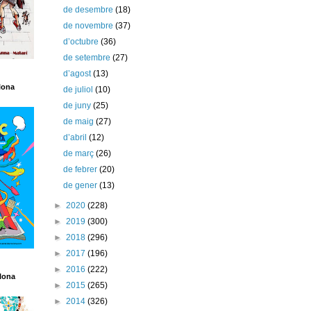
de desembre
(18)
de novembre
(37)
d’octubre
(36)
de setembre
(27)
d’agost
(13)
lona
de juliol
(10)
de juny
(25)
de maig
(27)
d’abril
(12)
de març
(26)
de febrer
(20)
de gener
(13)
►
2020
(228)
►
2019
(300)
►
2018
(296)
►
2017
(196)
►
2016
(222)
lona
►
2015
(265)
►
2014
(326)