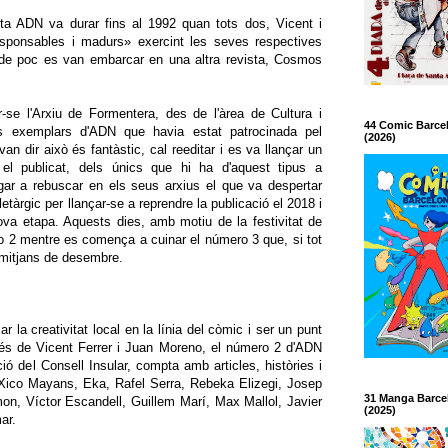
ta ADN va durar fins al 1992 quan tots dos, Vicent i
esponsables i madurs» exercint les seves respectives
 de poc es van embarcar en una altra revista, Cosmos
se l'Arxiu de Formentera, des de l'àrea de Cultura i
44 Comic Barce
s exemplars d'ADN que havia estat patrocinada pel
(2026)
an dir això és fantàstic, cal reeditar i es va llançar un
 el publicat, dels únics que hi ha d'aquest tipus a
ar a rebuscar en els seus arxius el que va despertar
etàrgic per llançar-se a reprendre la publicació el 2018 i
ova etapa. Aquests dies, amb motiu de la festivitat de
ero 2 mentre es comença a cuinar el número 3 que, si tot
a mitjans de desembre.
la creativitat local en la línia del còmic i ser un punt
 més de Vicent Ferrer i Juan Moreno, el número 2 d'ADN
ió del Consell Insular, compta amb articles, històries i
 Xico Mayans, Eka, Rafel Serra, Rebeka Elizegi, Josep
31 Manga Barce
on, Víctor Escandell, Guillem Marí, Max Mallol, Javier
(2025)
ar.