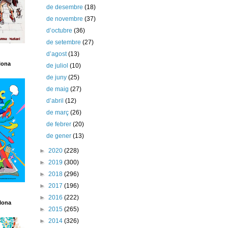
de desembre
(18)
de novembre
(37)
d’octubre
(36)
de setembre
(27)
d’agost
(13)
lona
de juliol
(10)
de juny
(25)
de maig
(27)
d’abril
(12)
de març
(26)
de febrer
(20)
de gener
(13)
►
2020
(228)
►
2019
(300)
►
2018
(296)
►
2017
(196)
►
2016
(222)
lona
►
2015
(265)
►
2014
(326)