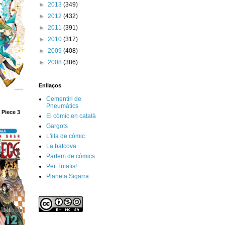
►
2013
(349)
►
2012
(432)
►
2011
(391)
►
2010
(317)
►
2009
(408)
►
2008
(386)
Enllaços
Cementiri de
Pneumàtics
 Piece 3
El còmic en català
Gargots
L'illa de còmic
La batcova
Parlem de còmics
Per Tutatis!
Planeta Sigarra