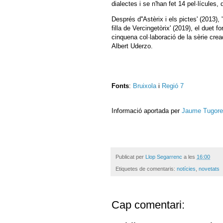
dialectes i se n'han fet 14 pel·lícules
Després d''Astèrix i els pictes' (2013), '
filla de Vercingetòrix' (2019), el duet 
cinquena col·laboració de la sèrie cr
Albert Uderzo.
Fonts
:
Bruixola
i
Regió 7
Informació aportada per
Jaume Tugor
Publicat per
Llop Segarrenc
a les
16:00
Etiquetes de comentaris:
notícies
,
novetats
Cap comentari: