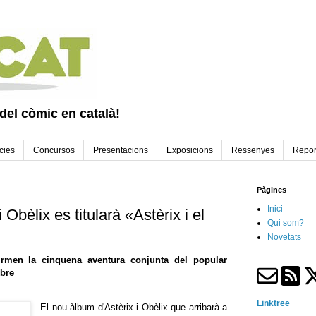
 del còmic en català!
cies
Concursos
Presentacions
Exposicions
Ressenyes
Repor
Pàgines
Inici
 Obèlix es titularà «Astèrix i el
Qui som?
Novetats
firmen la cinquena aventura conjunta del popular
ubre
Linktree
El nou àlbum d'Astèrix i Obèlix que arribarà a