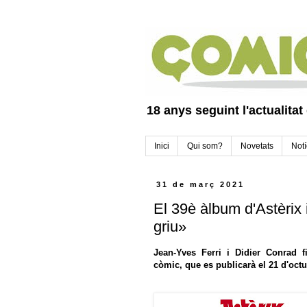
18 anys seguint l'actualitat
Inici
Qui som?
Novetats
Notí
31 de març 2021
El 39è àlbum d'Astèrix i
griu»
Jean-Yves Ferri i Didier Conrad 
còmic, que es publicarà el 21 d'oct