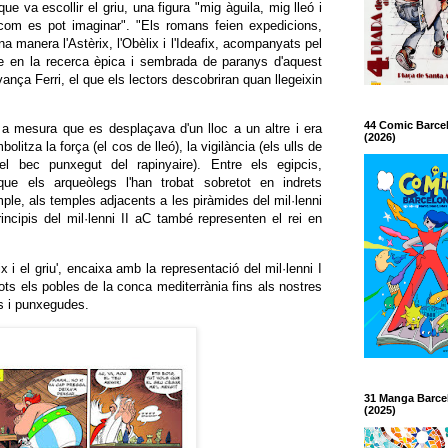
que va escollir el griu, una figura "mig àguila, mig lleó i
com es pot imaginar". "Els romans feien expedicions,
na manera l'Astèrix, l'Obèlix i l'Ideafix, acompanyats pel
e en la recerca èpica i sembrada de paranys d'aquest
ança Ferri, el que els lectors descobriran quan llegeixin
44 Comic Barce
 a mesura que es desplaçava d'un lloc a un altre i era
(2026)
olitza la força (el cos de lleó), la vigilància (els ulls de
i el bec punxegut del rapinyaire). Entre els egipcis,
 que els arqueòlegs l'han trobat sobretot en indrets
mple, als temples adjacents a les piràmides del mil·lenni
principis del mil·lenni II aC també representen el rei en
x i el griu', encaixa amb la representació del mil·lenni I
ots els pobles de la conca mediterrània fins als nostres
es i punxegudes.
31 Manga Barce
(2025)