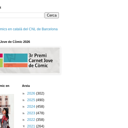
t
mics en català del CNL de Barcelona
 Jove de Còmic 2026
mic en
Arxiu
►
2026
(302)
►
2025
(490)
►
2024
(458)
►
2023
(478)
►
2022
(358)
▼
2021
(264)