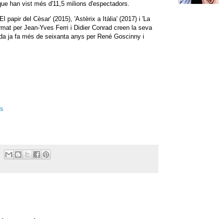
, que han vist més d'11,5 milions d'espectadors.
El papir del Cèsar' (2015), 'Astèrix a Itàlia' (2017) i 'La
format per Jean-Yves Ferri i Didier Conrad creen la seva
eada ja fa més de seixanta anys per René Goscinny i
es