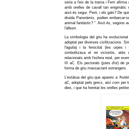
seria a l'eix de la trama i Ferri afirma 
amb orelles de cavall tan enigmàtic 
això és segur. Però, i els gals? De qui
druida Panoràmix, podien embarcar-s
animal fantàstic? ". Això és, segons av
l'àlbum.
La simbologia del griu ha evolucionat
adoptat per diverses civilitzacions. Simb
l'àguila) i la ferocitat (les urpes 
simbolitzava el rei victoriós, atès
relacionats amb l'esfera reial, per exe
III aC. Els pectorals (joies d'or) de 
forma de griu massacrant estrangers.
L'estàtua del griu que apareix a 'Astèri
aC, adoptat pels grecs, així com per t
dies, i que ha heretat les orelles petit