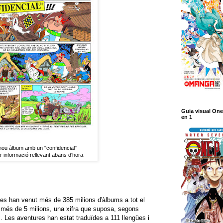
Guia visual One
en 1
nou àlbum amb un "confidencial"
r informació rellevant abans d'hora.
es han venut més de 385 milions d'àlbums a tot el
 més de 5 milions, una xifra que suposa, segons
rs. Les aventures han estat traduïdes a 111 llengües i