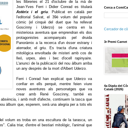
les llibreries el 21 d'octubre de la mà de
Jean-Yves Ferri i Didier Conrad es titularà
Cerca a ComiCa
Astèrix i el griu
. Publicat en català per
l'editorial Salvat, el 39è volum del popular
còmic (el cinquè del duet que ha rellevat
Goscinny i Uderzo) se centra en la
Cercador de cò
misteriosa aventura que emprendran els dos
protagonistes acompanyats pel druida
3r Premi Carnet
Panoràmix a la recerca d'un ésser estrany i
aterrador, el griu. Es tracta d'una criatura
mitològica envoltada de misteri amb cos de
lleó, urpes, ales i bec d'ocell rapinyaire.
L'anunci de la publicació del nou àlbum arriba
un any després de la mort d'Albert Uderzo.
Ferri i Conrad han explicat que Uderzo va
confiar en ells perquè, mentre feien viure
4a Diada del Cò
noves aventures als personatges que va
Català (2026)
crear amb René Goscinny, també es
a absència, i amb molt d'afecte, continuem la tasca que
nou àlbum que, esperem, serà una alegria per a tots els
 del volum es troba en una escultura de la tarasca, un
s". Calia triar, d'entre el bestiari mitològic, l'animal que