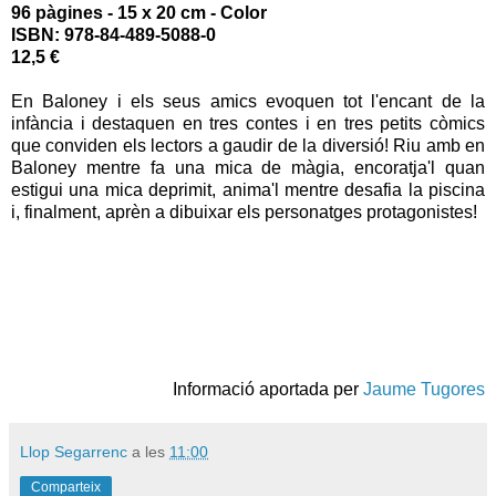
96 pàgines - 15 x 20 cm - Color
ISBN: 978-84-489-5088-0
12,5 €
En Baloney i els seus amics evoquen tot l'encant de la
infància i destaquen en tres contes i en tres petits còmics
que conviden els lectors a gaudir de la diversió! Riu amb en
Baloney mentre fa una mica de màgia, encoratja'l quan
estigui una mica deprimit, anima'l mentre desafia la piscina
i, finalment, aprèn a dibuixar els personatges protagonistes!
Informació aportada per
Jaume Tugores
Llop Segarrenc
a les
11:00
Comparteix