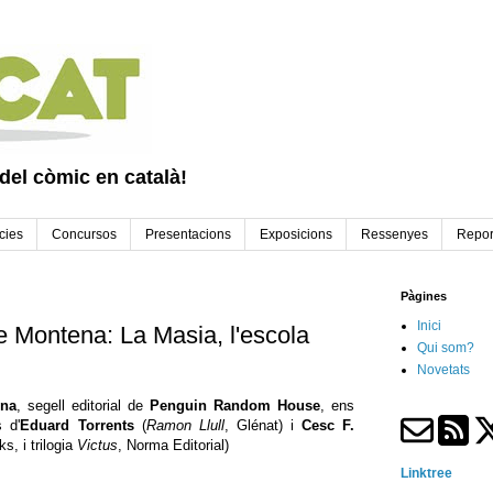
 del còmic en català!
cies
Concursos
Presentacions
Exposicions
Ressenyes
Repor
Pàgines
Inici
 Montena: La Masia, l'escola
Qui som?
Novetats
na
, segell editorial de
Penguin Random House
, ens
 d'
Eduard Torrents
(
Ramon Llull
, Glénat) i
Cesc F.
s, i trilogia
Victus
, Norma Editorial)
Linktree