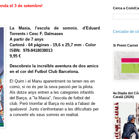
enda el 3 de setembre!
Cerca a ComiCa
La Masia, l'escola de somnis
,
d'Eduard
Cercador de cò
Torrents i Cesc F. Dalmases
A partir de 7 an
ys
Cartoné - 64
pàg
ines - 19,6 x 25,7 mm - Color
3r Premi Carnet
ISBN
:
978-8418038013
9,95 €
Descobreix la increïble aventura de dos amics
en el cor del Futbol Club Barcelona.
El Quim i el Manu aparentment no tenen res en
comú, si no és per la seva passió per la pilota.
Als dotze anys entren a les categories infantils
4a Diada del Cò
Català (2026)
del Barça, a "la Masia", l'escola de futbol del
club. Però triomfar al Barça no està a l'abast de
qualsevol. Junts s'enfrontaran a les dificultats per
a convertir els seus somnis en realitat.