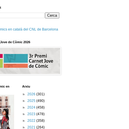
t
mics en català del CNL de Barcelona
 Jove de Còmic 2026
mic en
Arxiu
►
2026
(301)
►
2025
(490)
►
2024
(458)
►
2023
(478)
►
2022
(358)
►
2021
(264)