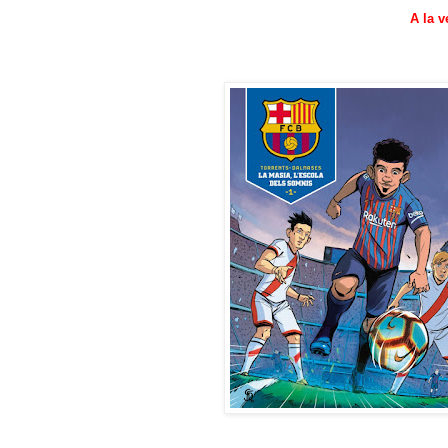
A la v