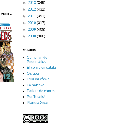
►
2013
(349)
►
2012
(432)
 Piece 3
►
2011
(391)
►
2010
(317)
►
2009
(408)
►
2008
(386)
Enllaços
Cementiri de
Pneumàtics
El còmic en català
Gargots
L'illa de còmic
La batcova
Parlem de còmics
Per Tutatis!
Planeta Sigarra