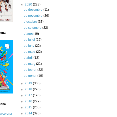
▼
2020
(228)
de desembre
(11)
de novembre
(26)
d’octubre
(33)
de setembre
(22)
lona
d’agost
(6)
de juliol
(12)
de juny
(22)
de maig
(22)
d’abril
(12)
de març
(21)
de febrer
(22)
de gener
(19)
►
2019
(300)
►
2018
(296)
►
2017
(196)
►
2016
(222)
lona
►
2015
(265)
►
2014
(326)