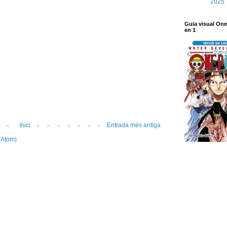
Guia visual One
en 1
Inici
Entrada més antiga
(Atom)