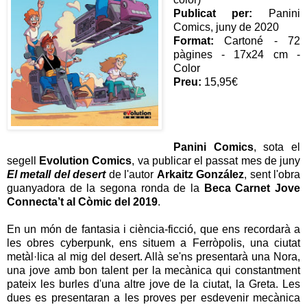
Publicat per:
Panini
Comics, juny de 2020
Format:
Cartoné - 72
pàgines - 17x24 cm -
Color
Preu:
15,95€
Panini Comics
, sota el
segell
Evolution Comics
, va publicar el passat mes de juny
El metall del desert
de l'autor
Arkaitz González
, sent l'obra
guanyadora de la segona ronda de la
Beca Carnet Jove
Connecta’t al Còmic del 2019
.
En un món de fantasia i ciència-ficció, que ens recordarà a
les obres cyberpunk, ens situem a Ferròpolis, una ciutat
metàl·lica al mig del desert. Allà se'ns presentarà una Nora,
una jove amb bon talent per la mecànica qui constantment
pateix les burles d'una altre jove de la ciutat, la Greta. Les
dues es presentaran a les proves per esdevenir mecànica