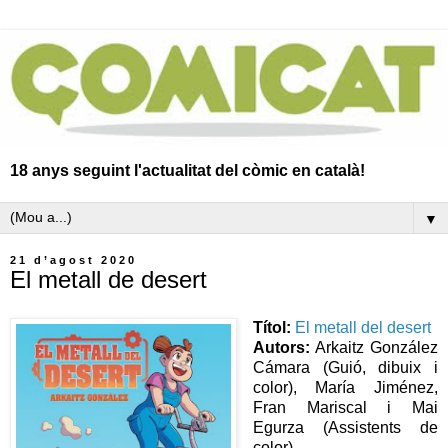
18 anys seguint l'actualitat del còmic en català!
▼
21 d’agost 2020
El metall de desert
Títol:
El m
etall del desert
Autors:
Arkaitz González
Cámara (Guió, dibuix i
color), María Jiménez,
Fran Mariscal i Mai
Egurza (Assistents de
color)