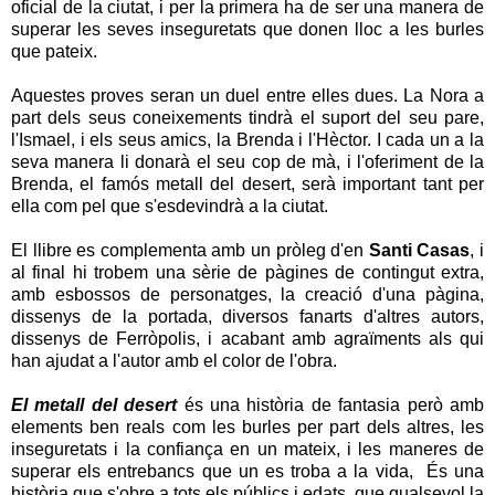
oficial de la ciutat, i per la primera ha de ser una manera de
superar les seves inseguretats que donen lloc a les burles
que pateix.
Aquestes proves seran un duel entre elles dues. La Nora a
part dels seus coneixements tindrà el suport del seu pare,
l'Ismael, i els seus amics, la Brenda i l'Hèctor. I cada un a la
seva manera li donarà el seu cop de mà, i l'oferiment de la
Brenda, el famós metall del desert, serà important tant per
ella com pel que s'esdevindrà a la ciutat.
El llibre es complementa amb un pròleg d'en
Santi Casas
, i
al final hi trobem una sèrie de pàgines de contingut extra,
amb esbossos de personatges, la creació d'una pàgina,
dissenys de la portada, diversos fanarts d'altres autors,
dissenys de Ferròpolis, i acabant amb agraïments als qui
han ajudat a l'autor amb el color de l'obra.
El metall del desert
és una història de fantasia però amb
elements ben reals com les burles per part dels altres, les
inseguretats i la confiança en un mateix, i les maneres de
superar els entrebancs que un es troba a la vida, És una
història que s'obre a tots els públics i edats, que qualsevol la